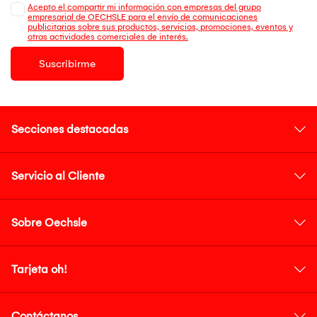
Acepto el compartir mi información con empresas del grupo
empresarial de OECHSLE para el envío de comunicaciones
publicitarias sobre sus productos, servicios, promociones, eventos y
otras actividades comerciales de interés.
Suscribirme
Secciones destacadas
Servicio al Cliente
Sobre Oechsle
Tarjeta oh!
Contáctanos