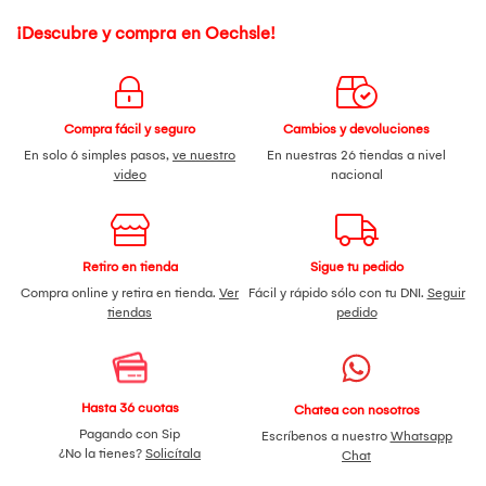
¡Descubre y compra en Oechsle!
Compra fácil y seguro
Cambios y devoluciones
En solo 6 simples pasos,
ve nuestro
En nuestras 26 tiendas a nivel
video
nacional
Retiro en tienda
Sigue tu pedido
Compra online y retira en tienda.
Ver
Fácil y rápido sólo con tu DNI.
Seguir
tiendas
pedido
Hasta 36 cuotas
Chatea con nosotros
Pagando con Sip
Escríbenos a nuestro
Whatsapp
¿No la tienes?
Solicítala
Chat