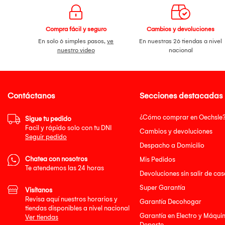
Compra fácil y seguro
Cambios y devoluciones
En solo 6 simples pasos,
ve
En nuestras 26 tiendas a nivel
nuestro video
nacional
Contáctanos
Secciones destacadas
¿Cómo comprar en Oechsle
Sigue tu pedido
Facil y rápido solo con tu DNI
Cambios y devoluciones
Seguir pedido
Despacho a Domicilio
Chatea con nosotros
Mis Pedidos
Te atendemos las 24 horas
Devoluciones sin salir de cas
Super Garantía
Visítanos
Revisa aquí nuestros horarios y
Garantía Decohogar
tiendas disponibles a nivel nacional
Garantía en Electro y Máqui
Ver tiendas
Deporte