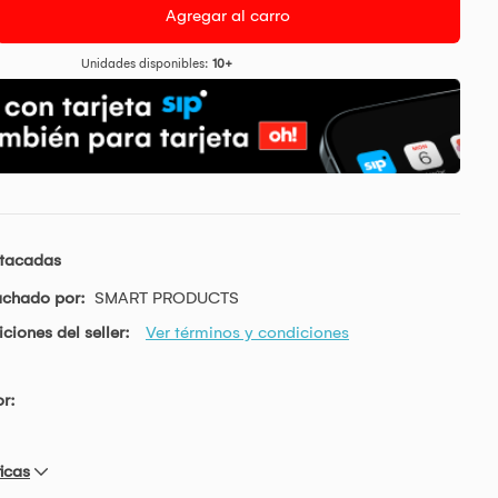
Agregar al carro
Unidades disponibles:
10+
stacadas
achado por:
SMART PRODUCTS
ciones del seller:
Ver términos y condiciones
r:
icas