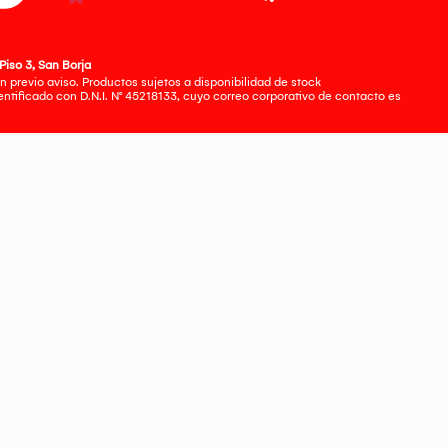
Piso 3, San Borja
 previo aviso. Productos sujetos a disponibilidad de stock
tificado con D.N.I. N° 45218133, cuyo correo corporativo de contacto es