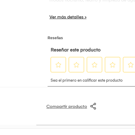
Otras características incluyen control tá
sincronizados con Mi Fitness. Con animac
en un diseño elegante y robusto.
Características Especiales oxímetro (spo2
Estilo moderno
Forma rectangular
Índice de protección Internacional ipx8
Tamaño de la pantalla 2
Tecnología de Conectividad bluetooth
Tipo de Deporte : múltiples deportes
Compartir producto