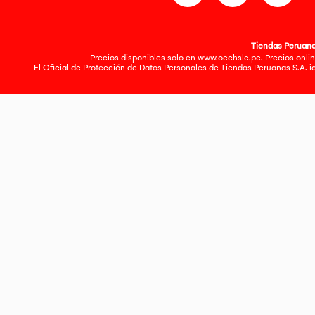
Tiendas Peruanas
Precios disponibles solo en www.oechsle.pe. Precios onlin
El Oficial de Protección de Datos Personales de Tiendas Peruanas S.A. 