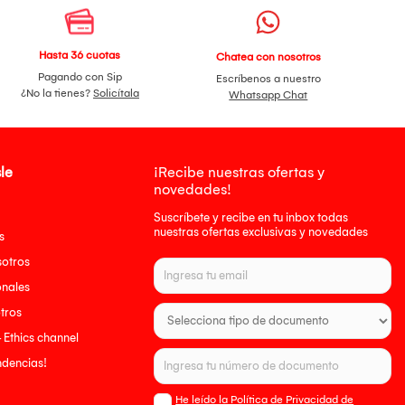
Hasta 36 cuotas
Chatea con nosotros
Pagando con Sip
Escríbenos a nuestro
¿No la tienes?
Solicítala
Whatsapp Chat
le
¡Recibe nuestras ofertas y
novedades!
Suscríbete y recibe en tu inbox todas
nuestras ofertas exclusivas y novedades
s
sotros
onales
tros
- Ethics channel
endencias!
He leído la Política de Privacidad de