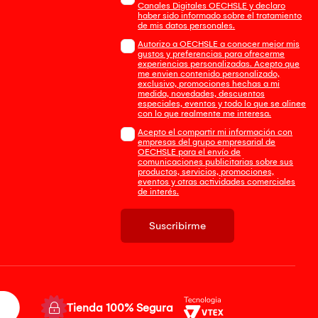
Canales Digitales OECHSLE y declaro
haber sido informado sobre el tratamiento
de mis datos personales.
Autorizo a OECHSLE a conocer mejor mis
gustos y preferencias para ofrecerme
experiencias personalizadas. Acepto que
me envien contenido personalizado,
exclusivo, promociones hechas a mi
medida, novedades, descuentos
especiales, eventos y todo lo que se alinee
con lo que realmente me interesa.
Acepto el compartir mi información con
empresas del grupo empresarial de
OECHSLE para el envío de
comunicaciones publicitarias sobre sus
productos, servicios, promociones,
eventos y otras actividades comerciales
de interés.
Suscribirme
Tienda 100% Segura