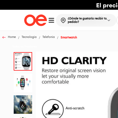
¿Dónde te gustaría recibir tu
pedido?
Home
Tecnologia
Telefonia
Smartwatch
Todos los Productos