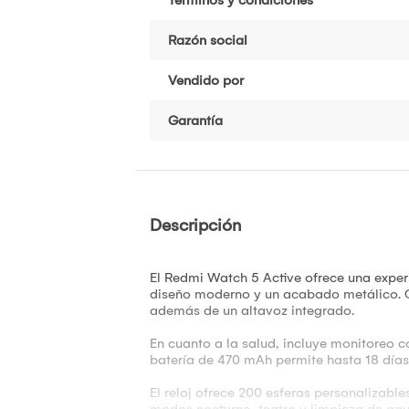
Razón social
Vendido por
Garantía
Descripción
El Redmi Watch 5 Active ofrece una exper
diseño moderno y un acabado metálico. C
además de un altavoz integrado.
En cuanto a la salud, incluye monitoreo c
batería de 470 mAh permite hasta 18 días 
El reloj ofrece 200 esferas personalizab
modos nocturno, teatro y limpieza de agua