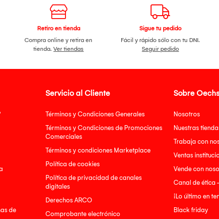
Retiro en tienda
Sigue tu pedido
Compra online y retira en
Fácil y rápido sólo con tu DNI.
tienda.
Ver tiendas
Seguir pedido
Servicio al Cliente
Sobre Oechs
?
Términos y Condiciones Generales
Nosotros
Términos y Condiciones de Promociones
Nuestras tienda
Comerciales
Trabaja con no
Términos y condiciones Marketplace
Ventas instituci
Política de cookies
a
Vende con noso
Política de privacidad de canales
Canal de ética 
digitales
¡Lo último en t
Derechos ARCO
nas de
Black friday
Comprobante electrónico