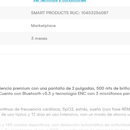
SMART PRODUCTS RUC: 10453256087
Marketplace
3 meses
iencia premium con una pantalla de 2 pulgadas, 500 nits de brillo
uenta con Bluetooth v5.3 y tecnología ENC con 3 micrófonos par
ontinuo de frecuencia cardíaca, SpO2, estrés, sueño (con fase REM)
de uso típico y 12 días en uso intensivo, con un modo de ahorro ul
les y 140 modos deportivos, con detección automática de actividad
. Su resistencia al agua IPX8 y su estructura de aleación de zinc 