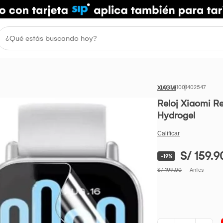
1001402547
XIAOMI
Reloj Xiaomi Re
Hydrogel
S/ 159.9
-19%
S/ 199.00
Antes