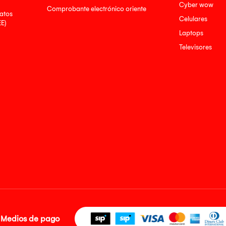
Cyber wow
Comprobante electrónico oriente
atos
Celulares
EE)
Laptops
Televisores
Medios de pago