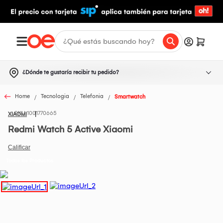
¿Dónde te gustaría recibir tu pedido?
Home
Tecnologia
Telefonia
Smartwatch
1001770665
XIAOMI
Redmi Watch 5 Active Xiaomi
Todos los Productos