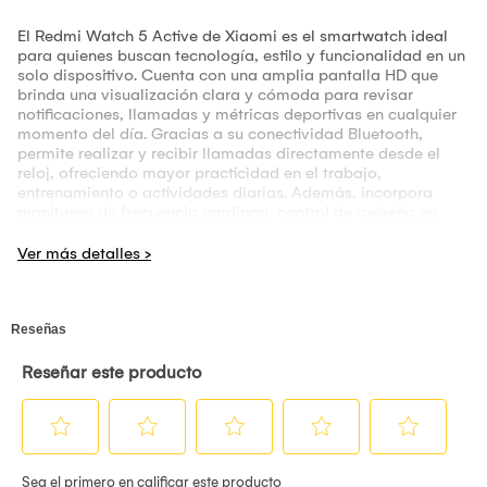
El Redmi Watch 5 Active de Xiaomi es el smartwatch ideal
para quienes buscan tecnología, estilo y funcionalidad en un
solo dispositivo. Cuenta con una amplia pantalla HD que
brinda una visualización clara y cómoda para revisar
notificaciones, llamadas y métricas deportivas en cualquier
momento del día. Gracias a su conectividad Bluetooth,
permite realizar y recibir llamadas directamente desde el
reloj, ofreciendo mayor practicidad en el trabajo,
entrenamiento o actividades diarias. Además, incorpora
monitoreo de frecuencia cardíaca, control de oxígeno en
sangre y seguimiento del sueño para ayudarte a mantener un
mejor control de tu salud y bienestar. Su batería de larga
duración permite varios días de uso continuo sin preocuparte
por la carga. Compatible con Android y iPhone, el Redmi
Watch 5 Active combina diseño moderno, resistencia y
funciones inteligentes para acompañarte en cada momento
con máximo rendimiento y comodidad.