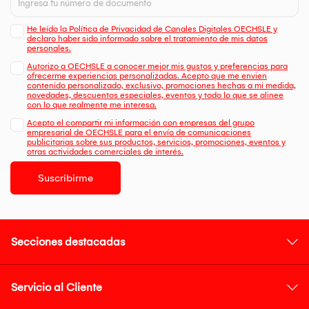
He leído la Política de Privacidad de Canales Digitales OECHSLE y
declaro haber sido informado sobre el tratamiento de mis datos
personales.
Autorizo a OECHSLE a conocer mejor mis gustos y preferencias para
ofrecerme experiencias personalizadas. Acepto que me envien
contenido personalizado, exclusivo, promociones hechas a mi medida,
novedades, descuentos especiales, eventos y todo lo que se alinee
con lo que realmente me interesa.
Acepto el compartir mi información con empresas del grupo
empresarial de OECHSLE para el envío de comunicaciones
publicitarias sobre sus productos, servicios, promociones, eventos y
otras actividades comerciales de interés.
Suscribirme
Secciones destacadas
Servicio al Cliente