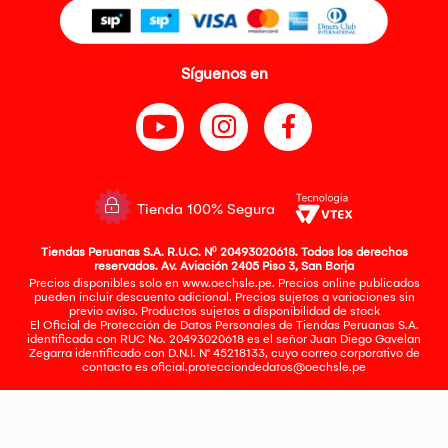
Síguenos en
Tienda 100% Segura
Tiendas Peruanas S.A. R.U.C. Nº 20493020618. Todos los derechos
reservados. Av. Aviación 2405 Piso 3, San Borja
Precios disponibles solo en www.oechsle.pe. Precios online publicados
pueden incluir descuento adicional. Precios sujetos a variaciones sin
previo aviso. Productos sujetos a disponibilidad de stock
El Oficial de Protección de Datos Personales de Tiendas Peruanas S.A.
identificada con RUC No. 20493020618 es el señor Juan Diego Gavelan
Zegarra identificado con D.N.I. N° 45218133, cuyo correo corporativo de
contacto es
oficial.protecciondedatos@oechsle.pe