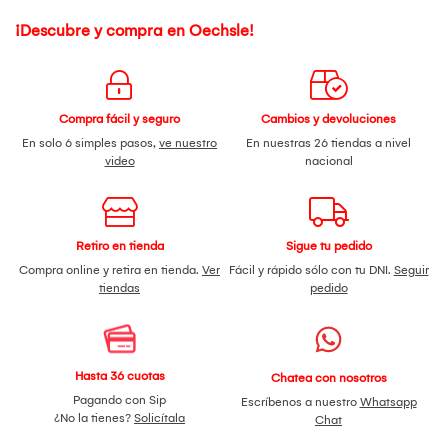
¡Descubre y compra en Oechsle!
Compra fácil y seguro
Cambios y devoluciones
En solo 6 simples pasos,
ve nuestro
En nuestras 26 tiendas a nivel
video
nacional
Retiro en tienda
Sigue tu pedido
Compra online y retira en tienda.
Ver
Fácil y rápido sólo con tu DNI.
Seguir
tiendas
pedido
Hasta 36 cuotas
Chatea con nosotros
Pagando con Sip
Escríbenos a nuestro
Whatsapp
¿No la tienes?
Solicítala
Chat