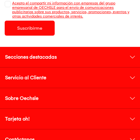
Acepto el compartir mi información con empresas del grupo
empresarial de OECHSLE para el envío de comunicaciones
publicitarias sobre sus productos, servicios, promociones, eventos y
otras actividades comerciales de interés.
Suscribirme
Secciones destacadas
Servicio al Cliente
Sobre Oechsle
Tarjeta oh!
Contáctanos