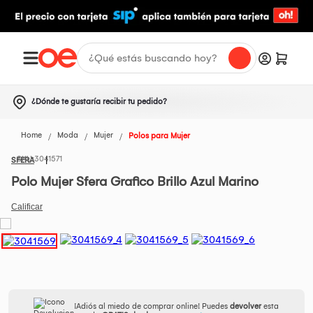
¿Dónde te gustaría recibir tu pedido?
Home
Moda
Mujer
Polos para Mujer
3041571
SFERA
Polo Mujer Sfera Grafico Brillo Azul Marino
¡Adiós al miedo de comprar online! Puedes
devolver
esta