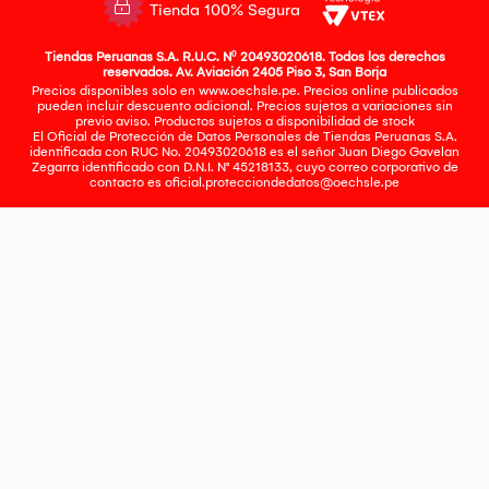
Tienda 100% Segura
Tiendas Peruanas S.A. R.U.C. Nº 20493020618. Todos los derechos
reservados. Av. Aviación 2405 Piso 3, San Borja
Precios disponibles solo en www.oechsle.pe. Precios online publicados
pueden incluir descuento adicional. Precios sujetos a variaciones sin
previo aviso. Productos sujetos a disponibilidad de stock
El Oficial de Protección de Datos Personales de Tiendas Peruanas S.A.
identificada con RUC No. 20493020618 es el señor Juan Diego Gavelan
Zegarra identificado con D.N.I. N° 45218133, cuyo correo corporativo de
contacto es
oficial.protecciondedatos@oechsle.pe