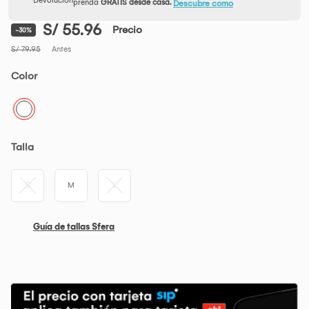
prenda
GRATIS desde casa.
Descubre como
S/ 55.96
Precio
-30%
S/ 79.95
Antes
Color
Talla
S
M
L
Guía de tallas Sfera