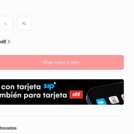
L
XL
eill
Elige color y talla
stacadas