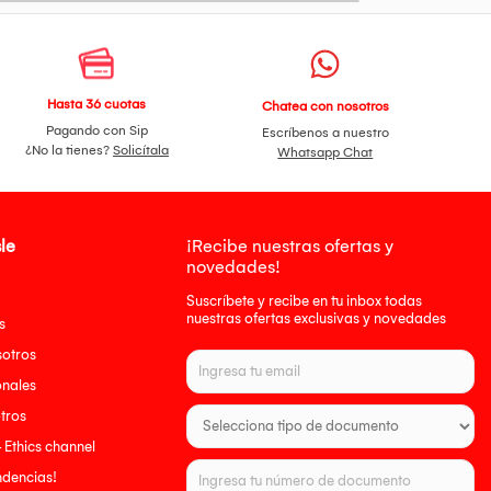
Hasta 36 cuotas
Chatea con nosotros
Pagando con Sip
Escríbenos a nuestro
¿No la tienes?
Solicítala
Whatsapp Chat
le
¡Recibe nuestras ofertas y
novedades!
Suscríbete y recibe en tu inbox todas
nuestras ofertas exclusivas y novedades
s
sotros
onales
tros
- Ethics channel
endencias!