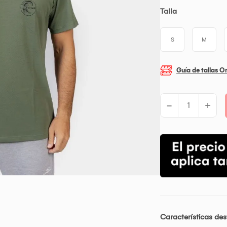
Talla
S
M
Guía de tallas On
-
+
Características de