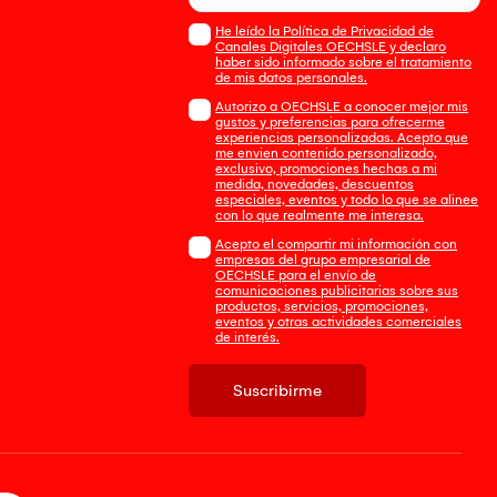
He leído la Política de Privacidad de
Canales Digitales OECHSLE y declaro
haber sido informado sobre el tratamiento
de mis datos personales.
Autorizo a OECHSLE a conocer mejor mis
gustos y preferencias para ofrecerme
experiencias personalizadas. Acepto que
me envien contenido personalizado,
exclusivo, promociones hechas a mi
medida, novedades, descuentos
especiales, eventos y todo lo que se alinee
con lo que realmente me interesa.
Acepto el compartir mi información con
empresas del grupo empresarial de
OECHSLE para el envío de
comunicaciones publicitarias sobre sus
productos, servicios, promociones,
eventos y otras actividades comerciales
de interés.
Suscribirme