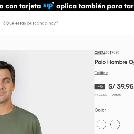
3029020
ONEILL
Polo Hombre Og
S/ 39.95
-49%
S/ 79.00
Antes
Color