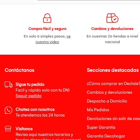
Compra fácil y seguro
Cambios y devoluciones
En solo 6 simples pasos,
ve
En nuestras 26 tiendas a nivel
nuestro video
nacional
Contáctanos
Secciones destacadas
¿Cómo comprar en Oechsle
Sigue tu pedido
Facil y rápido solo con tu DNI
Cambios y devoluciones
Seguir pedido
Despacho a Domicilio
Chatea con nosotros
Mis Pedidos
Te atendemos las 24 horas
Devoluciones sin salir de cas
Super Garantía
Visítanos
Revisa aquí nuestros horarios y
Garantía Decohogar