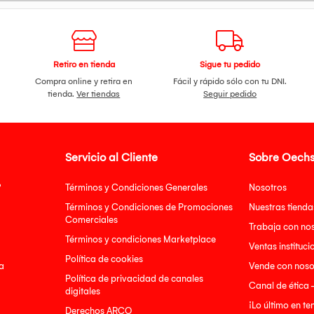
Retiro en tienda
Sigue tu pedido
Compra online y retira en
Fácil y rápido sólo con tu DNI.
tienda.
Ver tiendas
Seguir pedido
Servicio al Cliente
Sobre Oechs
?
Términos y Condiciones Generales
Nosotros
Términos y Condiciones de Promociones
Nuestras tienda
Comerciales
Trabaja con no
Términos y condiciones Marketplace
Ventas instituci
Política de cookies
a
Vende con noso
Política de privacidad de canales
Canal de ética 
digitales
¡Lo último en t
Derechos ARCO