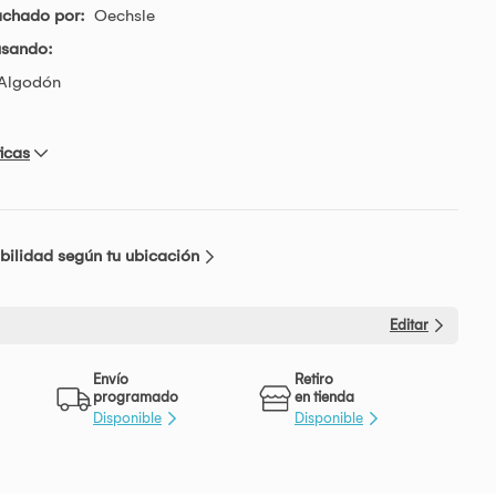
achado por:
Oechsle
usando:
Algodón
icas
bilidad según tu ubicación
Editar
Envío
Retiro
programado
en tienda
Disponible
Disponible