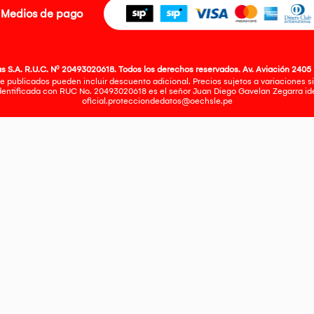
Medios de pago
 S.A. R.U.C. Nº 20493020618. Todos los derechos reservados. Av. Aviación 2405 
e publicados pueden incluir descuento adicional. Precios sujetos a variaciones sin
identificada con RUC No. 20493020618 es el señor Juan Diego Gavelan Zegarra iden
oficial.protecciondedatos@oechsle.pe