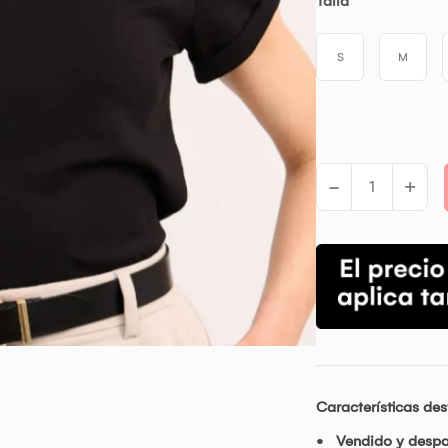
Talla
S
M
-
+
Características de
Vendido y desp