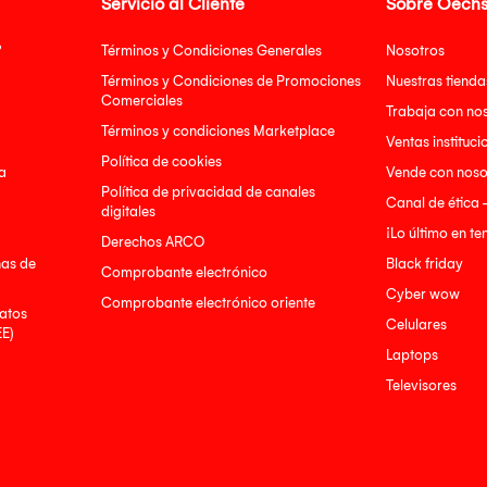
Servicio al Cliente
Sobre Oechs
?
Términos y Condiciones Generales
Nosotros
Términos y Condiciones de Promociones
Nuestras tienda
Comerciales
Trabaja con no
Términos y condiciones Marketplace
Ventas instituci
Política de cookies
a
Vende con noso
Política de privacidad de canales
Canal de ética 
digitales
¡Lo último en t
Derechos ARCO
nas de
Black friday
Comprobante electrónico
Cyber wow
Comprobante electrónico oriente
atos
Celulares
EE)
Laptops
Televisores