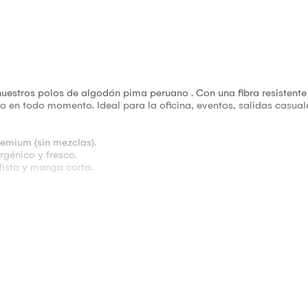
nuestros polos de algodón pima peruano . Con una fibra resistente
ilo en todo momento. Ideal para la oficina, eventos, salidas casu
um (sin mezclas).
énico y fresco.
ta y manga corta.
 para mantener la intensidad del tono y la suavidad de la fib