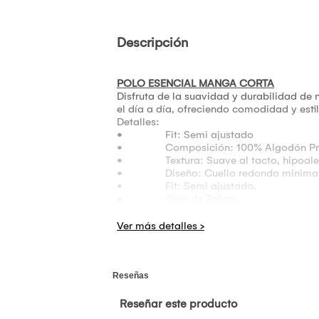
Descripción
POLO ESENCIAL MANGA CORTA
Disfruta de la suavidad y durabilidad de 
el día a día, ofreciendo comodidad y est
Detalles:
• Fit: Semi ajustado
• Composición: 100% Algodón Premi
• Textura: Suave al tacto, hipoalerg
• Diseño: Cuello redondo minimalis
• Fit: Semi ajustado.
• Guía de Tallas:
• Disponible : tallas: (S-M-L).
• Colores: (blanco; negro).
• Cuidado: Lavar con colores similares
• Producto peruano.
IMAGEN REFERENCIAL