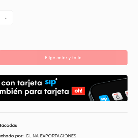
L
Elige color y talla
stacadas
achado por:
DLINA EXPORTACIONES