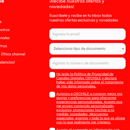
le
¡Recibe nuestras ofertas y
novedades!
Suscríbete y recibe en tu inbox todas
nuestras ofertas exclusivas y novedades
s
sotros
onales
tros
- Ethics channel
endencias!
He leído la Política de Privacidad de
Canales Digitales OECHSLE y declaro
haber sido informado sobre el tratamiento
de mis datos personales.
Autorizo a OECHSLE a conocer mejor mis
gustos y preferencias para ofrecerme
experiencias personalizadas. Acepto que
me envien contenido personalizado,
exclusivo, promociones hechas a mi
medida, novedades, descuentos
especiales, eventos y todo lo que se alinee
con lo que realmente me interesa.
Acepto el compartir mi información con