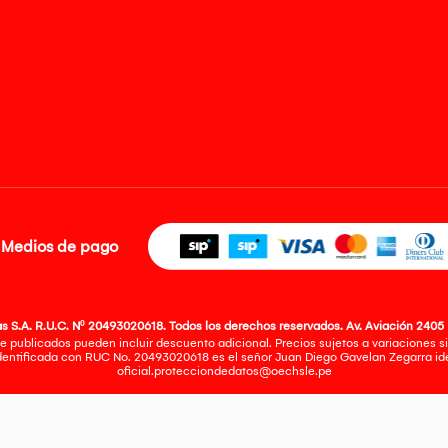
Medios de pago
 S.A. R.U.C. Nº 20493020618. Todos los derechos reservados. Av. Aviación 2405 
e publicados pueden incluir descuento adicional. Precios sujetos a variaciones sin
identificada con RUC No. 20493020618 es el señor Juan Diego Gavelan Zegarra iden
oficial.protecciondedatos@oechsle.pe