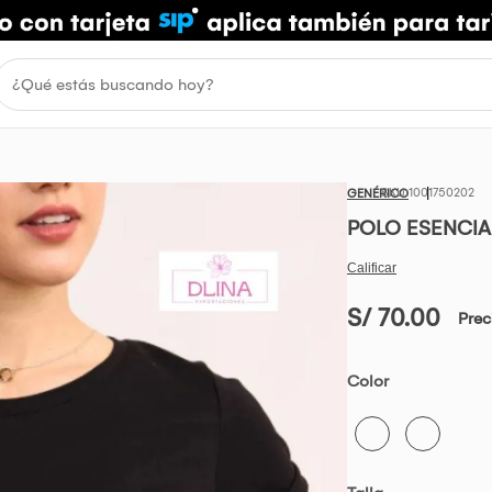
1001750202
GENÉRICO
POLO ESENCI
S/ 70.00
Prec
Color