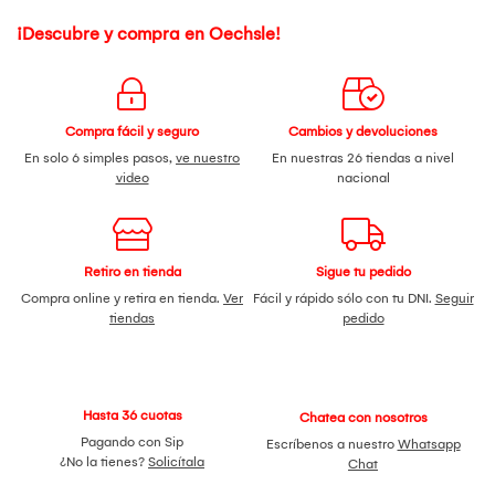
¡Descubre y compra en Oechsle!
Compra fácil y seguro
Cambios y devoluciones
En solo 6 simples pasos,
ve nuestro
En nuestras 26 tiendas a nivel
video
nacional
Retiro en tienda
Sigue tu pedido
Compra online y retira en tienda.
Ver
Fácil y rápido sólo con tu DNI.
Seguir
tiendas
pedido
Hasta 36 cuotas
Chatea con nosotros
Pagando con Sip
Escríbenos a nuestro
Whatsapp
¿No la tienes?
Solicítala
Chat