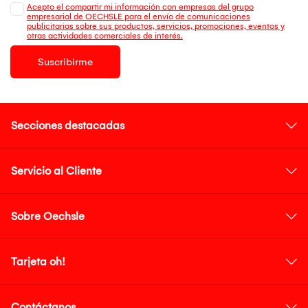
Acepto el compartir mi información con empresas del grupo
empresarial de OECHSLE para el envío de comunicaciones
publicitarias sobre sus productos, servicios, promociones, eventos y
otras actividades comerciales de interés.
Suscribirme
Secciones destacadas
Servicio al Cliente
Sobre Oechsle
Tarjeta oh!
Contáctanos