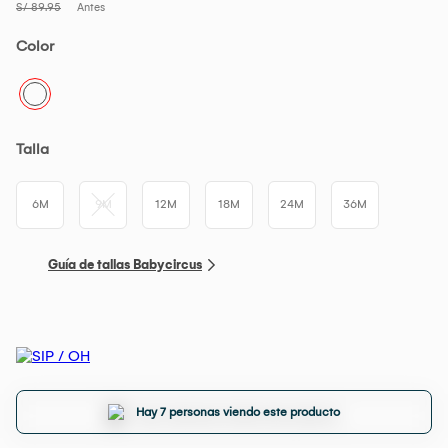
S/ 89.95
Antes
Color
Talla
6M
9M
12M
18M
24M
36M
Guía de tallas Babycircus
Hay 7 personas viendo este producto