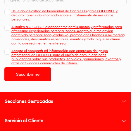
He leído la Política de Privacidad de Canales Digitales OECHSLE y
declaro haber sido informado sobre el tratamiento de mis datos
personales.
Autorizo a OECHSLE a conocer mejor mis gustos y preferencias para
ofrecerme experiencias personalizadas. Acepto que me envien
contenido personalizado, exclusivo, promociones hechas a mi medida,
novedades, descuentos especiales, eventos y todo lo que se alinee
con lo que realmente me interesa.
Acepto el compartir mi información con empresas del grupo
empresarial de OECHSLE para el envío de comunicaciones
publicitarias sobre sus productos, servicios, promociones, eventos y
otras actividades comerciales de interés.
Suscribirme
Secciones destacadas
Servicio al Cliente