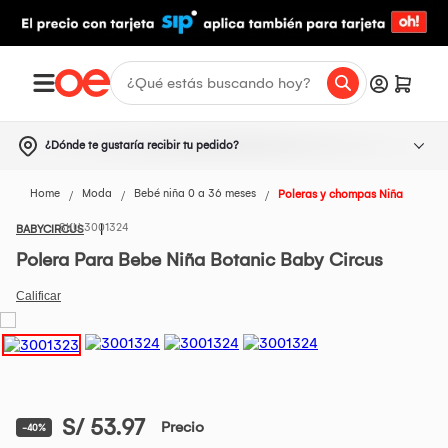
¿Dónde te gustaría recibir tu pedido?
Home
Moda
Bebé niña 0 a 36 meses
Poleras y chompas Niña
3001324
BABYCIRCUS
Polera Para Bebe Niña Botanic Baby Circus
S/ 53.97
Precio
-40%