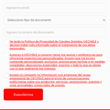
He leído la Política de Privacidad de Canales Digitales OECHSLE y
declaro haber sido informado sobre el tratamiento de mis datos
personales.
Autorizo a OECHSLE a conocer mejor mis gustos y preferencias para
ofrecerme experiencias personalizadas. Acepto que me envien
contenido personalizado, exclusivo, promociones hechas a mi medida,
novedades, descuentos especiales, eventos y todo lo que se alinee
con lo que realmente me interesa.
Acepto el compartir mi información con empresas del grupo
empresarial de OECHSLE para el envío de comunicaciones
publicitarias sobre sus productos, servicios, promociones, eventos y
otras actividades comerciales de interés.
Suscribirme