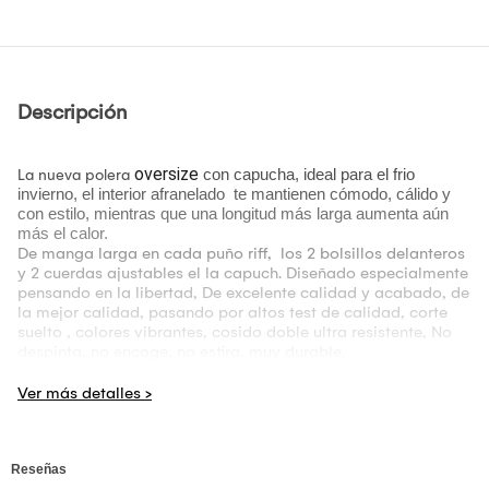
Descripción
oversize
con capucha
, ideal para el frio
La nueva polera
invierno, el interior afranelado te mantienen cómodo, cálido y
con estilo, mientras que una longitud más larga aumenta aún
más el calor.
De manga larga en cada puño riff, los 2 bolsillos delanteros
y 2 cuerdas ajustables el la capuch. Diseñado especialmente
pensando en la libertad, De excelente calidad y acabado, de
la mejor calidad, pasando por altos test de calidad, corte
suelto , colores vibrantes, cosido doble ultra resistente, No
despinta, no encoge, no estira, muy durable.
De fácil lavado, y se compacta para su guardado, modelo
oversize de máxima tendencia.