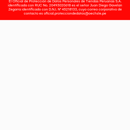
El Oficial de Protección de Datos Personales de Tiendas Peruanas S.A.
identificada con RUC No. 20493020618 es el señor Juan Diego Gavelan
Zegarra identificado con D.N.I. N° 45218133, cuyo correo corporativo de
contacto es
oficial.protecciondedatos@oechsle.pe