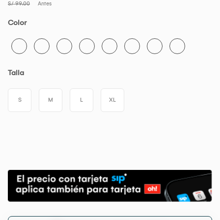
S/ 99.00
Antes
Color
Talla
S
M
L
XL