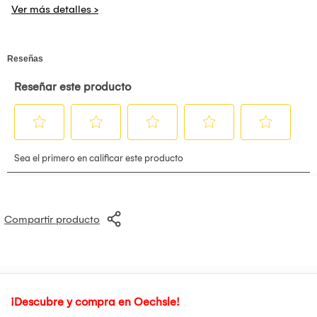
sobre la piel en zonas clave como el cuello, muñecas, pecho,
detrás de las orejas o axilas.
Evita aplicar sobre piel irritada o recién depilada.
El aroma se activa con el calor corporal y se intensifica en
pocos minutos.
Compartir producto
¡Descubre y compra en Oechsle!