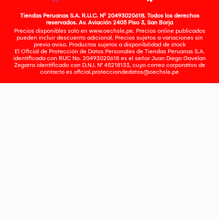
Tiendas Peruanas S.A. R.U.C. Nº 20493020618. Todos los derechos
reservados. Av. Aviación 2405 Piso 3, San Borja
Precios disponibles solo en www.oechsle.pe. Precios online publicados
pueden incluir descuento adicional. Precios sujetos a variaciones sin
previo aviso. Productos sujetos a disponibilidad de stock
El Oficial de Protección de Datos Personales de Tiendas Peruanas S.A.
identificada con RUC No. 20493020618 es el señor Juan Diego Gavelan
Zegarra identificado con D.N.I. N° 45218133, cuyo correo corporativo de
contacto es
oficial.protecciondedatos@oechsle.pe