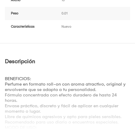
Ancho
10
Peso
0.01
Características
Nuevo
Descripción
BENEFICIOS:
Perfume en formato roll-on con aroma atractivo, original y
envolvente que se adapta a tu personalidad.
Fórmula concentrada con efecto duradero de hasta 24
horas.
Envase práctico, discreto y fácil de aplicar en cualquier
momento o lugar.
Libre de químicos agresivos y apto para pieles sensibles.
Recomendado para uso diario o encuentros especiales.
MODO DE USO:
Desenrosca la tapa, agita suavemente y aplica directamente