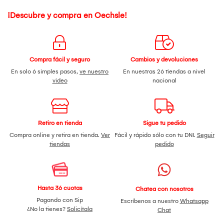
¡Descubre y compra en Oechsle!
Compra fácil y seguro
Cambios y devoluciones
En solo 6 simples pasos,
ve nuestro
En nuestras 26 tiendas a nivel
video
nacional
Retiro en tienda
Sigue tu pedido
Compra online y retira en tienda.
Ver
Fácil y rápido sólo con tu DNI.
Seguir
tiendas
pedido
Hasta 36 cuotas
Chatea con nosotros
Pagando con Sip
Escríbenos a nuestro
Whatsapp
¿No la tienes?
Solicítala
Chat