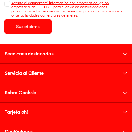
Acepto el compartir mi información con empresas del grupo
empresarial de OECHSLE para el envío de comunicaciones
publicitarias sobre sus productos, servicios, promociones, eventos y
otras actividades comerciales de interés.
Suscribirme
Secciones destacadas
Servicio al Cliente
Sobre Oechsle
Tarjeta oh!
Contáctanos