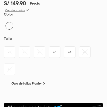
S/ 149.90
Precio
Calcular cuotas
Color
Talla
28
30
32
34
36
38
40
Guía de tallas Pionier