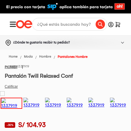
¿Dónde te gustaría recibir tu pedido?
Home
Moda
Hombre
Pantalones Hombre
1337919
PIONIER
Pantalón Twill Relaxed Conf
S/ 104.93
-30%