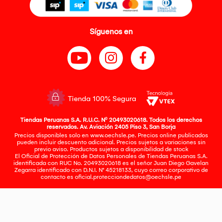
Síguenos en
Tienda 100% Segura
Tiendas Peruanas S.A. R.U.C. Nº 20493020618. Todos los derechos
reservados. Av. Aviación 2405 Piso 3, San Borja
Precios disponibles solo en www.oechsle.pe. Precios online publicados
pueden incluir descuento adicional. Precios sujetos a variaciones sin
previo aviso. Productos sujetos a disponibilidad de stock
El Oficial de Protección de Datos Personales de Tiendas Peruanas S.A.
identificada con RUC No. 20493020618 es el señor Juan Diego Gavelan
Zegarra identificado con D.N.I. N° 45218133, cuyo correo corporativo de
contacto es
oficial.protecciondedatos@oechsle.pe