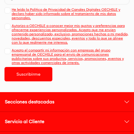
He leído la Política de Privacidad de Canales Digitales OECHSLE y
declaro haber sido informado sobre el tratamiento de mis datos
personales.
Autorizo a OECHSLE a conocer mejor mis gustos y preferencias para
ofrecerme experiencias personalizadas. Acepto que me envien
contenido personalizado, exclusivo, promociones hechas a mi medida,
novedades, descuentos especiales, eventos y todo lo que se alinee
con lo que realmente me interesa.
Acepto el compartir mi información con empresas del grupo
empresarial de OECHSLE para el envío de comunicaciones
publicitarias sobre sus productos, servicios, promociones, eventos y
otras actividades comerciales de interés.
Suscribirme
Secciones destacadas
Servicio al Cliente