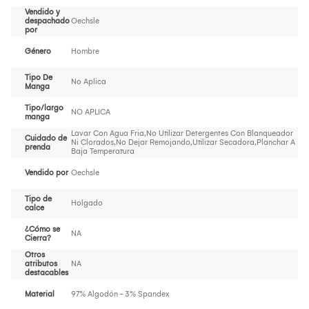
Vendido y
despachado
Oechsle
por
Género
Hombre
Tipo De
No Aplica
Manga
Tipo/largo
NO APLICA
manga
Lavar Con Agua Fria,No Utilizar Detergentes Con Blanqueador
Cuidado de
Ni Clorados,No Dejar Remojando,Utilizar Secadora,Planchar A
prenda
Baja Temperatura
Vendido por
Oechsle
Tipo de
Holgado
calce
¿Cómo se
NA
Cierra?
Otros
atributos
NA
destacables
Material
97% Algodón - 3% Spandex