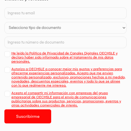
He leído la Política de Privacidad de Canales Digitales OECHSLE y
declaro haber sido informado sobre el tratamiento de mis datos
personales.
Autorizo a OECHSLE a conocer mejor mis gustos y preferencias para
ofrecerme experiencias personalizadas. Acepto que me envien
contenido personalizado, exclusivo, promociones hechas a mi medida,
novedades, descuentos especiales, eventos y todo lo que se alinee
con lo que realmente me interesa.
Acepto el compartir mi información con empresas del grupo
empresarial de OECHSLE para el envío de comunicaciones
publicitarias sobre sus productos, servicios, promociones, eventos y
otras actividades comerciales de interés.
Suscribirme