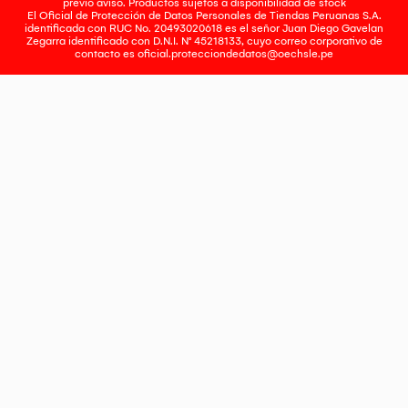
previo aviso. Productos sujetos a disponibilidad de stock
El Oficial de Protección de Datos Personales de Tiendas Peruanas S.A.
identificada con RUC No. 20493020618 es el señor Juan Diego Gavelan
Zegarra identificado con D.N.I. N° 45218133, cuyo correo corporativo de
contacto es
oficial.protecciondedatos@oechsle.pe