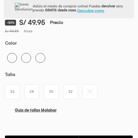
¡Adiós al miedo de comprar online! Puedes
devolver
esta
prenda
GRATIS desde casa.
Descubre como
S/ 49.95
Precio
-50%
S/ 99.95
Antes
Color
Talla
26
28
30
32
34
Guía de tallas Malabar