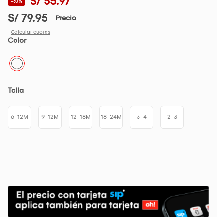
S/ 55.97
-30%
S/ 79.95
Precio
Calcular cuotas
Color
Talla
6-12M
9-12M
12-18M
18-24M
3-4
2-3