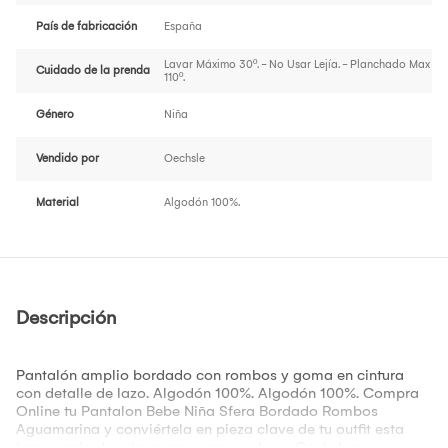
País de fabricación
España
Lavar Máximo 30º. - No Usar Lejía. - Planchado Max
Cuidado de la prenda
110º.
Género
Niña
Vendido por
Oechsle
Material
Algodón 100%.
Descripción
Pantalón amplio bordado con rombos y goma en cintura
con detalle de lazo. Algodón 100%. Algodón 100%. Compra
Online tu Pantalon Bebe Niña Sfera Bordado Rombos
Aguamarina y conviértela en pieza clave de tu outfit esta
temporada de primavera verano solo en Oechsle.pe