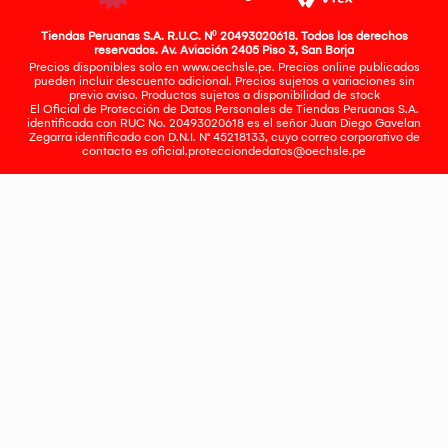
Tiendas Peruanas S.A. R.U.C. Nº 20493020618. Todos los derechos
reservados. Av. Aviación 2405 Piso 3, San Borja
Precios disponibles solo en www.oechsle.pe. Precios online publicados
pueden incluir descuento adicional. Precios sujetos a variaciones sin
previo aviso. Productos sujetos a disponibilidad de stock
El Oficial de Protección de Datos Personales de Tiendas Peruanas S.A.
identificada con RUC No. 20493020618 es el señor Juan Diego Gavelan
Zegarra identificado con D.N.I. N° 45218133, cuyo correo corporativo de
contacto es
oficial.protecciondedatos@oechsle.pe