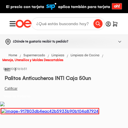
¿Dónde te gustaría recibir tu pedido?
Home
Supermercado
Limpieza
Limpieza de Cocina
Menaje, Utensilios y Moldes Descartables
1000161651
INTI
Palitos Anticucheros INTI Caja 50un
Todos los Productos