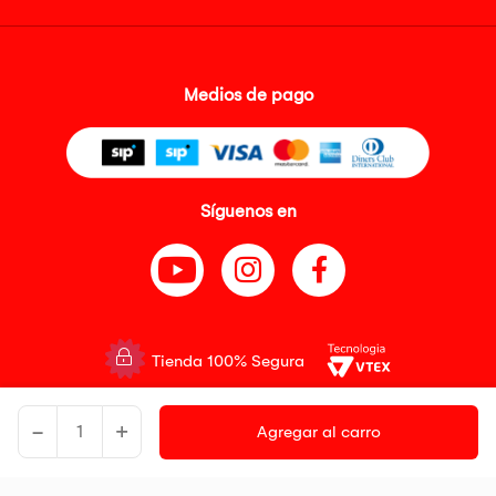
Medios de pago
Síguenos en
Tienda 100% Segura
Tiendas Peruanas S.A. R.U.C. Nº 20493020618. Todos los derechos
-
+
reservados. Av. Aviación 2405 Piso 3, San Borja
Agregar al carro
Precios disponibles solo en www.oechsle.pe. Precios online publicados
pueden incluir descuento adicional. Precios sujetos a variaciones sin
previo aviso. Productos sujetos a disponibilidad de stock
El Oficial de Protección de Datos Personales de Tiendas Peruanas S.A.