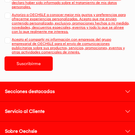
declaro haber sido informado sobre el tratamiento de mis datos
personales.
Autorizo a OECHSLE a conocer mejor mis gustos y preferencias para
ofrecerme experiencias personalizadas. Acepto que me envien
contenido personalizado, exclusivo, promociones hechas a mi medida,
novedades, descuentos especiales, eventos y todo lo que se alinee
con lo que realmente me interesa.
Acepto el compartir mi información con empresas del grupo
empresarial de OECHSLE para el envío de comunicaciones
publicitarias sobre sus productos, servicios, promociones, eventos y
otras actividades comerciales de interés.
Suscribirme
Secciones destacadas
Servicio al Cliente
Sobre Oechsle