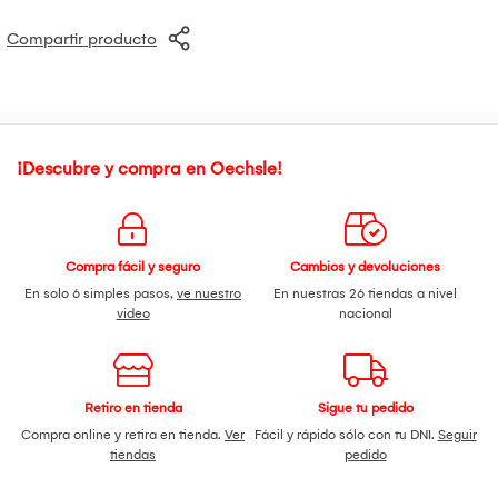
observa alguna reacción desfavorable.
Contenido: 1 Frasco de Gomitas Chanca Piedra, 1 Frasco de
Compartir producto
Gomitas Lipogom y 1 Frasco de Gomitas Citrato de
Magnesio.
¡Descubre y compra en Oechsle!
Compra fácil y seguro
Cambios y devoluciones
En solo 6 simples pasos,
ve nuestro
En nuestras 26 tiendas a nivel
video
nacional
Retiro en tienda
Sigue tu pedido
Compra online y retira en tienda.
Ver
Fácil y rápido sólo con tu DNI.
Seguir
tiendas
pedido