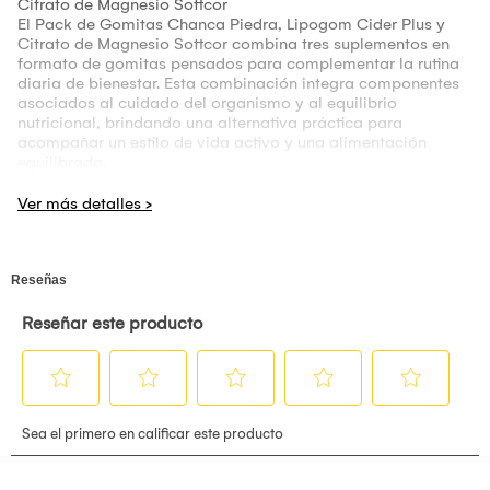
Citrato de Magnesio Sottcor
El Pack de Gomitas Chanca Piedra, Lipogom Cider Plus y
Citrato de Magnesio Sottcor combina tres suplementos en
formato de gomitas pensados para complementar la rutina
diaria de bienestar. Esta combinación integra componentes
asociados al cuidado del organismo y al equilibrio
nutricional, brindando una alternativa práctica para
acompañar un estilo de vida activo y una alimentación
equilibrada.
Características y beneficios: Contribuye al bienestar del
sistema urinario y ayuda a favorecer el funcionamiento
normal muscular y nervioso. Ayuda a acompañar rutinas
orientadas al balance corporal y complementa el aporte
nutricional dentro de la rutina diaria. Su presentación en
gomitas brinda una alternativa sencilla de consumir para
integrar en hábitos saludables.
Modo de uso: Consumir 2 gomitas de cada producto al día,
preferentemente después de los alimentos principales. Se
sugiere mantener un consumo regular dentro de la rutina
diaria, acompañando siempre con suficiente agua.
Indicaciones: Su uso no es recomendable para consumo por
menores de 8 años, embarazadas y nodrizas, salvo
indicación profesional competente y no reemplaza a una
alimentación balanceada. Mantener en un lugar fresco, seco
y fuera del alcance de los niños. Suspender su uso si se