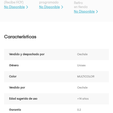
(Recibe HOY)
programado
Retiro
en tienda
No Disponible
No Disponible
No Disponible
Características
Vendido y despachado por
Oechsle
Género
Unisex
Color
MULTICOLOR
Vendido por
Oechsle
Edad sugerida de uso
+14 años
Garantía
0.2