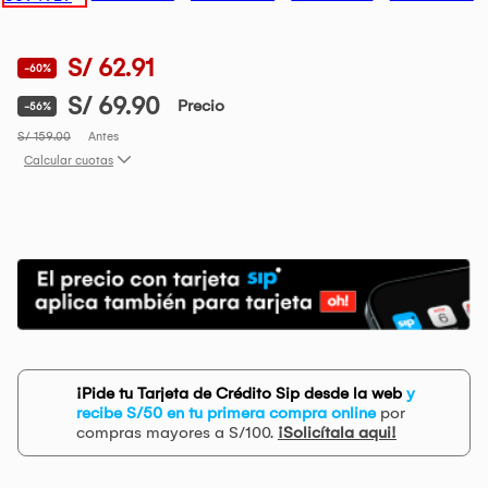
S/ 62.91
-60%
S/ 69.90
Precio
-56%
S/ 159.00
Antes
Calcular cuotas
¡Pide tu Tarjeta de Crédito Sip desde la web
y
recibe S/50 en tu primera compra online
por
compras mayores a S/100.
¡Solicítala aqui!