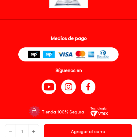
Medios de pago
Síguenos en
Tienda 100% Segura
Tiendas Peruanas S.A. R.U.C. Nº 20493020618. Todos los derechos
-
+
reservados. Av. Aviación 2405 Piso 3, San Borja
Agregar al carro
Precios disponibles solo en www.oechsle.pe. Precios online publicados