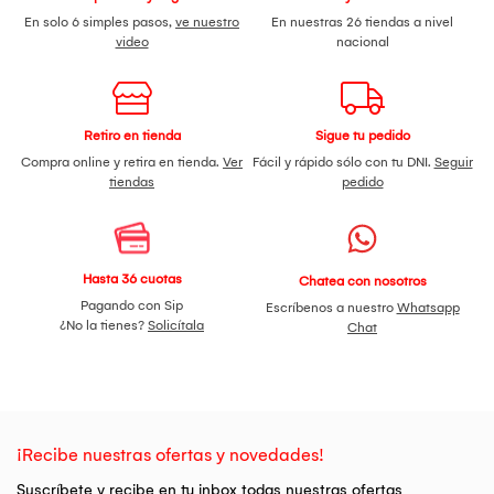
En solo 6 simples pasos,
ve nuestro
En nuestras 26 tiendas a nivel
video
nacional
Retiro en tienda
Sigue tu pedido
Compra online y retira en tienda.
Ver
Fácil y rápido sólo con tu DNI.
Seguir
tiendas
pedido
Hasta 36 cuotas
Chatea con nosotros
Pagando con Sip
Escríbenos a nuestro
Whatsapp
¿No la tienes?
Solicítala
Chat
¡Recibe nuestras ofertas y novedades!
Suscríbete y recibe en tu inbox todas nuestras ofertas