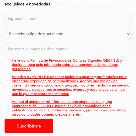
exclusivas y novedades
He leído la Política de Privacidad de Canales Digitales OECHSLE y
declaro haber sido informado sobre el tratamiento de mis datos
personales.
Autorizo a OECHSLE a conocer mejor mis gustos y preferencias para
ofrecerme experiencias personalizadas. Acepto que me envien
contenido personalizado, exclusivo, promociones hechas a mi medida,
novedades, descuentos especiales, eventos y todo lo que se alinee
con lo que realmente me interesa.
Acepto el compartir mi información con empresas del grupo
empresarial de OECHSLE para el envío de comunicaciones
publicitarias sobre sus productos, servicios, promociones, eventos y
otras actividades comerciales de interés.
Suscribirme