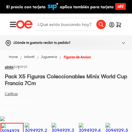
¿Dónde te gustaría recibir tu pedido?
Home
Infantil
Juguetería
Figuras de Accion
3094929
MINIX
Pack X5 Figuras Coleccionables Minix World Cup
Francia 7Cm
Todos los Productos
WC OE