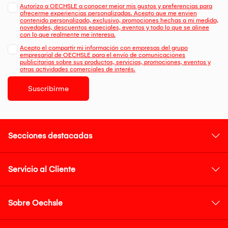
Autorizo a OECHSLE a conocer mejor mis gustos y preferencias para
ofrecerme experiencias personalizadas. Acepto que me envien
contenido personalizado, exclusivo, promociones hechas a mi medida,
novedades, descuentos especiales, eventos y todo lo que se alinee
con lo que realmente me interesa.
Acepto el compartir mi información con empresas del grupo
empresarial de OECHSLE para el envío de comunicaciones
publicitarias sobre sus productos, servicios, promociones, eventos y
otras actividades comerciales de interés.
Suscribirme
Secciones destacadas
Servicio al Cliente
Sobre Oechsle