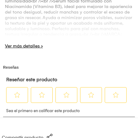
luminosidad<br /><br />Serum facial formulado con
Niacinamida (Vitamina B3), ideal para mejorar la apariencia
del tono desigual, reducir manchas y controlar el exceso de
grasa sin resecar. Ayuda a minimizar poros visibles, suavizar
la textura de la piel y aportar un acabado más uniforme,
saludable y luminoso. Perfecto para piel con manchas,
textura irregular o tendencia a grasa.<br /><br />MARCA:
BIOAQUA<br />LÍNEA: Tratamiento Facial<br />TIPO DE PIEL:
Todo tipo de piel<br /><br />BENEFICIOS: Reduce manchas,
Controla la grasa, Minimiza poros, Unifica el tono, Suaviza
textura, Luminosidad.<br /><br />MODO DE USO: Aplicar 3 a
5 gotas sobre la piel limpia, masajeando suavemente hasta
su completa absorción. Usar mañana y noche. Se puede
combinar con hidratante.<br /><br />PRECAUCIONES: Evitar
el contacto con los ojos. En caso de irritación, suspender su
uso. Mantener fuera del alcance de los niños. Solo para uso
externo.<br /><br />PRESENTACIÓN: 30 ml<br /><br />R.S.:
NSOC51099-21PE<br />PAÍS DE FABRICACIÓN: China
Compartir producto