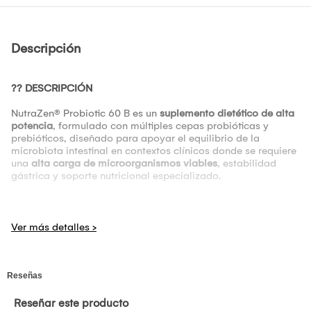
Descripción
?? DESCRIPCIÓN
NutraZen® Probiotic 60 B es un
suplemento dietético de alta
potencia
, formulado con múltiples cepas probióticas y
prebióticos, diseñado para apoyar el equilibrio de la
microbiota intestinal en contextos clínicos donde se requiere
una
alta carga de microorganismos viables
, estabilidad
gástrica y soporte nutricional especializado.
DESCRIPCIÓN Y PERFIL DE CADA CEPA
?? Lactobacillus acidophilus (La-14)
Cepa ampliamente utilizada en suplementación probiótica.
Perfil funcional descrito en literatura:
Asociada al mantenimiento del equilibrio de la microbiota
intestinal.
Participa en la producción de ácido láctico, contribuyendo a