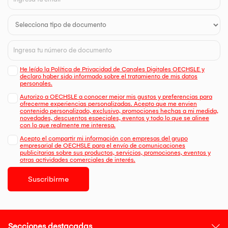
Actúan como sustrato fermentable para bacterias
beneficiosas.
Favorecen la actividad metabólica de las cepas probióticas.
?? Complejo de Polisacáridos Marinos
Fuente de fibra funcional.
Contribuyen al soporte del ecosistema intestinal.
?? La combinación probiótico + prebiótico permite un
He leído la Política de Privacidad de Canales Digitales OECHSLE y
enfoque simbiótico
, apoyando tanto la incorporación como
declaro haber sido informado sobre el tratamiento de mis datos
personales.
la actividad de las cepas.
Autorizo a OECHSLE a conocer mejor mis gustos y preferencias para
?? MECANISMO DE ACCIÓN
ofrecerme experiencias personalizadas. Acepto que me envien
contenido personalizado, exclusivo, promociones hechas a mi medida,
novedades, descuentos especiales, eventos y todo lo que se alinee
Aporte de
60 billones de UFC por toma
, permitiendo una
con lo que realmente me interesa.
intervención nutricional intensiva sobre la microbiota.
Acepto el compartir mi información con empresas del grupo
La tecnología
MAKTREK® Bi-Pass
protege las cepas frente al
empresarial de OECHSLE para el envío de comunicaciones
ácido gástrico y sales biliares, favoreciendo su llegada
publicitarias sobre sus productos, servicios, promociones, eventos y
viable al intestino.
otras actividades comerciales de interés.
Los prebióticos incluidos promueven la
implantación,
actividad metabólica y persistencia
de las cepas
Suscribirme
probióticas.
Secciones destacadas