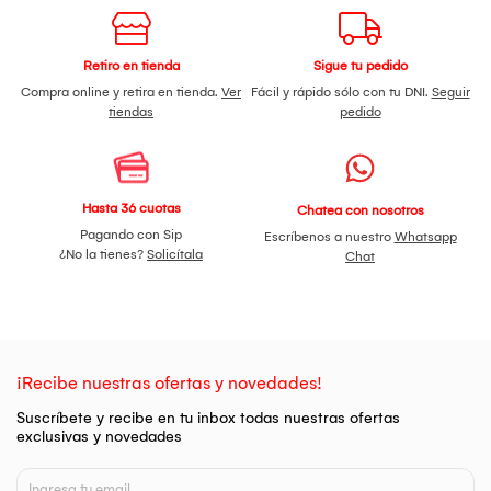
gastrointestinal
.
Perfil funcional descrito en literatura:
Capacidad de supervivencia en ambientes ácidos.
Asociada al soporte de la barrera intestinal.
Retiro en tienda
Sigue tu pedido
Utilizada en formulaciones de nutrición funcional.
Compra online y retira en tienda.
Ver
Fácil y rápido sólo con tu DNI.
Seguir
Uso habitual en suplementación:
tiendas
pedido
Apoyo nutricional en alteraciones del confort digestivo.
Contextos de nutrición integral y microbiota.
?? Lactobacillus paracasei (Lpc-37)
Cepa estudiada por su interacción con el sistema intestinal e
Hasta 36 cuotas
Chatea con nosotros
inmunológico.
Pagando con Sip
Escríbenos a nuestro
Whatsapp
Perfil funcional descrito en literatura:
¿No la tienes?
Solicítala
Chat
Asociada al equilibrio de la microbiota intestinal.
Evaluada en estudios de soporte inmunonutricional.
Utilizada como parte de mezclas probióticas multicepa.
Uso habitual en suplementación:
Apoyo nutricional en situaciones de estrés fisiológico.
Suplementación como parte de estrategias de nutrición
funcional.
¡Recibe nuestras ofertas y novedades!
Suscríbete y recibe en tu inbox todas nuestras ofertas
exclusivas y novedades
ROL DE LOS PREBIÓTICOS EN LA FÓRMULA
?? Fructooligosacáridos (FOS)