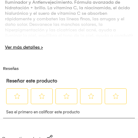
Iluminador y Antienvejecimiento. Fórmula avanzada de
hidratación + brillo. La vitamina C, la niacinamida, el ácido
hialurónico y el suero de vitamina C se absorben
rápidamente y combaten las líneas finas, las arrugas y el
daño solar. Desvanece las manchas solares, la
hiperpigmentación y las cicatrices del acné, ayuda a
iluminar la piel, equilibra el tono de la piel, ayuda a combatir
los radicales libres, aumenta el brillo de la piel.
Modo de empleo: Lavar y secar la piel con palmaditas.
Aplicar una fina capa de sérum con una gasa o un disco de
algodón sobre la zona deseada y dejar secar. Después de
que el suero se haya secado por completo, aplica tu
humectante favorito.
SERUM DE RETINOL - 30ml - 1 Pieza
Antienvejecimiento y reparación. Fórmula de defensa y
reparación de la edad Ácido hialurónico, vitamina E,
vitamina A. Ingredientes poderosos de retinol para suavizar
drásticamente la superficie de la piel y combatir las bolsas
de los ojos, las manchas y las patas de gallo, tratar los
signos de daño solar, la textura áspera, las arrugas y las
imperfecciones de la superficie. Un suero iluminador
antienvejecimiento con múltiples beneficios para una piel
uniforme y radiante.
Modo de empleo: Lavar y secar la piel con palmaditas.