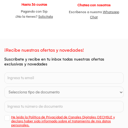
de manchas de edad e imperfecciones para un tono de piel
Hasta 36 cuotas
Chatea con nosotros
brillante y uniforme.
Pagando con Sip
Escríbenos a nuestro
Whatsapp
Modo de uso: Limpie la piel y retire la mascarilla del
¿No la tienes?
Solicítala
Chat
paquete. Hay un total de 2 capas de mascarilla facial, retire
la película de perla blanca, extienda la mascarilla de seda y
aplíquela con cuidado en la cara, descansando sobre la
cara durante 15 a 20 minutos. Quítese la mascarilla y dé
golpecitos suaves en la cara. El exceso de suero se puede
aplicar en el cuello, los hombros y las manos. La cara frontal
debe usarse una sola vez. El suero en gel Access en el
¡Recibe nuestras ofertas y novedades!
paquete se puede usar como suero los días siguientes antes
Suscríbete y recibe en tu inbox todas nuestras ofertas
de la crema hidratante.
exclusivas y novedades
He leído la Política de Privacidad de Canales Digitales OECHSLE y
declaro haber sido informado sobre el tratamiento de mis datos
personales.