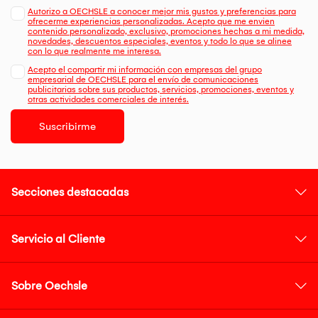
Autorizo a OECHSLE a conocer mejor mis gustos y preferencias para
ofrecerme experiencias personalizadas. Acepto que me envien
contenido personalizado, exclusivo, promociones hechas a mi medida,
novedades, descuentos especiales, eventos y todo lo que se alinee
con lo que realmente me interesa.
Acepto el compartir mi información con empresas del grupo
empresarial de OECHSLE para el envío de comunicaciones
publicitarias sobre sus productos, servicios, promociones, eventos y
otras actividades comerciales de interés.
Suscribirme
Secciones destacadas
Servicio al Cliente
Sobre Oechsle