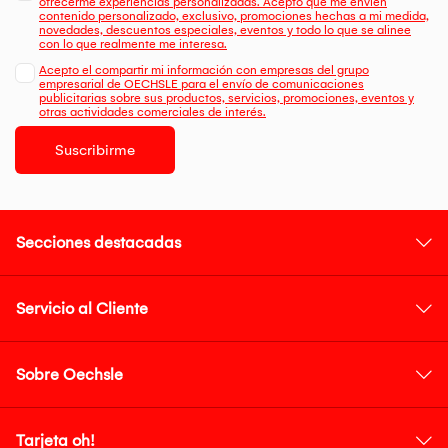
ofrecerme experiencias personalizadas. Acepto que me envien
contenido personalizado, exclusivo, promociones hechas a mi medida,
novedades, descuentos especiales, eventos y todo lo que se alinee
con lo que realmente me interesa.
Acepto el compartir mi información con empresas del grupo
empresarial de OECHSLE para el envío de comunicaciones
publicitarias sobre sus productos, servicios, promociones, eventos y
otras actividades comerciales de interés.
Suscribirme
Secciones destacadas
Servicio al Cliente
Sobre Oechsle
Tarjeta oh!