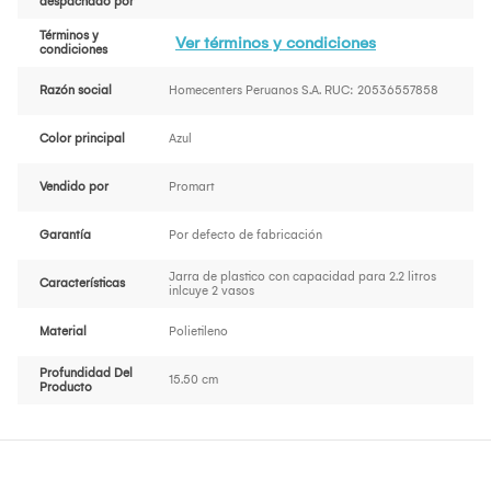
despachado por
Términos y
Ver términos y condiciones
condiciones
Razón social
Homecenters Peruanos S.A. RUC: 20536557858
Color principal
Azul
Vendido por
Promart
Garantía
Por defecto de fabricación
Jarra de plastico con capacidad para 2.2 litros
Características
inlcuye 2 vasos
Material
Polietileno
Profundidad Del
15.50 cm
Producto