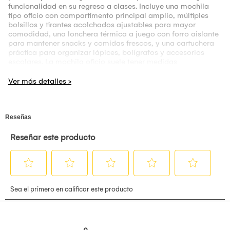
funcionalidad en su regreso a clases. Incluye una mochila
tipo oficio con compartimento principal amplio, múltiples
bolsillos y tirantes acolchados ajustables para mayor
comodidad, una lonchera térmica a juego con forro aislante
para mantener snacks y comidas frescos, y una cartuchera
práctica para organizar lápices, bolígrafos y accesorios
escolares. La mochila oficio suele tener medidas
aproximadas de 40 cm de alto × 32 cm de ancho × 14 cm de
profundidad, ofreciendo espacio suficiente para cuadernos,
libros y materiales escolares de tamaño A4; la lonchera
térmica mide alrededor de 24 cm de ancho × 20 cm de alto ×
12 cm de profundidad, y la cartuchera aproximadamente 22
cm de largo × 11 cm de alto, todos con estampados y
detalles de Minnie Mouse en tonos atractivos, fabricados en
materiales resistentes y fáciles de limpiar para el uso diario
en la escuela. Si quieres, puedo ayudarte a redactar una
descripción más comercial para publicar a la venta.