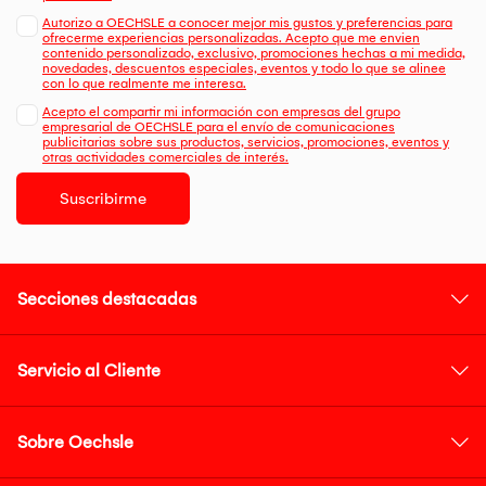
Autorizo a OECHSLE a conocer mejor mis gustos y preferencias para
ofrecerme experiencias personalizadas. Acepto que me envien
contenido personalizado, exclusivo, promociones hechas a mi medida,
novedades, descuentos especiales, eventos y todo lo que se alinee
con lo que realmente me interesa.
Acepto el compartir mi información con empresas del grupo
empresarial de OECHSLE para el envío de comunicaciones
publicitarias sobre sus productos, servicios, promociones, eventos y
otras actividades comerciales de interés.
Suscribirme
Secciones destacadas
Servicio al Cliente
Sobre Oechsle