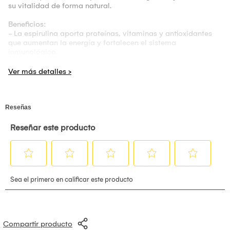
su vitalidad de forma natural.
Beneficios:
- La espirulina aporta proteínas, vitaminas y antioxidantes
que aumentan la energía y fortalecen el sistema
inmunológico.
- El GOFOS (fibra prebiótica) favorece la salud intestinal
estimulando el crecimiento de bacterias beneficiosas.
- Promueve una digestión saludable, fortalece las defensas
naturales y mejora el bienestar general.
- Presentación en gomitas con sabor agradable, fáciles de
consumir diariamente.
Modo de uso:
Tomar 2 gomitas al día, preferentemente con alimentos. No
exceder la dosis recomendada.
Advertencia:
No apto para menores, embarazadas o lactantes sin
supervisión médica. Mantener en lugar fresco y seco, fuera
del alcance de los niños.
Compartir producto