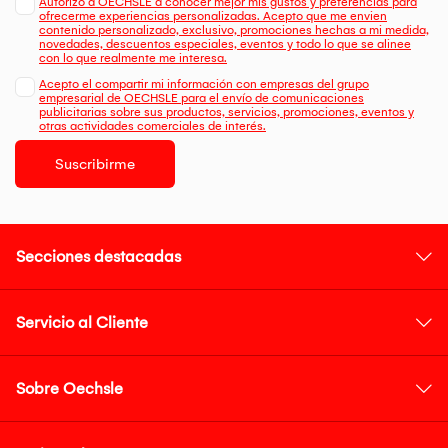
Autorizo a OECHSLE a conocer mejor mis gustos y preferencias para
ofrecerme experiencias personalizadas. Acepto que me envien
contenido personalizado, exclusivo, promociones hechas a mi medida,
novedades, descuentos especiales, eventos y todo lo que se alinee
con lo que realmente me interesa.
Acepto el compartir mi información con empresas del grupo
empresarial de OECHSLE para el envío de comunicaciones
publicitarias sobre sus productos, servicios, promociones, eventos y
otras actividades comerciales de interés.
Suscribirme
Secciones destacadas
Servicio al Cliente
Sobre Oechsle