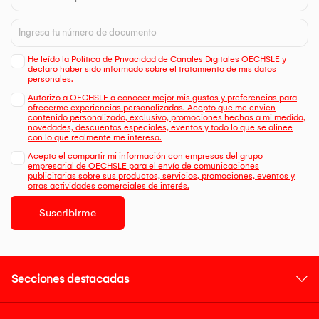
He leído la Política de Privacidad de Canales Digitales OECHSLE y
declaro haber sido informado sobre el tratamiento de mis datos
personales.
Autorizo a OECHSLE a conocer mejor mis gustos y preferencias para
ofrecerme experiencias personalizadas. Acepto que me envien
contenido personalizado, exclusivo, promociones hechas a mi medida,
novedades, descuentos especiales, eventos y todo lo que se alinee
con lo que realmente me interesa.
Acepto el compartir mi información con empresas del grupo
empresarial de OECHSLE para el envío de comunicaciones
publicitarias sobre sus productos, servicios, promociones, eventos y
otras actividades comerciales de interés.
Suscribirme
Secciones destacadas