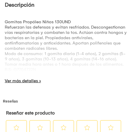
Descripción
Gomitas Propóleo Niños 130UND
Refuerzan las defensas y evitan resfriados. Descongestionan
vías respiratorias y combaten la tos. Actúan contra hongos y
bacterias en la piel. Propiedades antivirales,
antiinflamatorias y antioxidantes. Aportan polifenoles que
combaten radicales libres.
Modo de consumo: 1 gomita diaria (1-4 años), 2 gomitas (5-
9 años), 3 gomitas (10-13 años), 4 gomitas (14-16 años).
Tomar media hora antes o 1 hora después de los alimentos.
R.S: G7704722N
Gomitas Hierro Niños 130UND
Previenen y tratan la anemia, regulan el apetito y mejoran el
rendimiento cognitivo y mental. Favorecen el sueño, reducen
la fatiga y contienen aceite de moringa.
Modo de uso: 1 gomita diaria (1-3 años), 2 gomitas (4-8
años), 4 gomitas (9-15 años), 6 gomitas (16 años en
adelante).
R.S: G7703924N