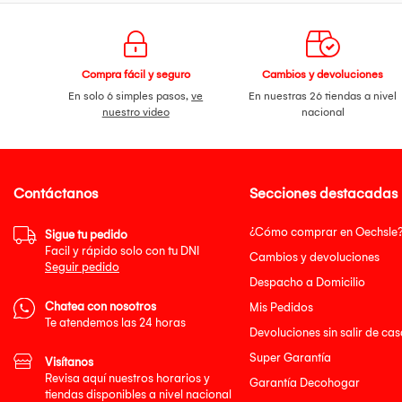
Compra fácil y seguro
Cambios y devoluciones
En solo 6 simples pasos,
ve
En nuestras 26 tiendas a nivel
nuestro video
nacional
Contáctanos
Secciones destacadas
¿Cómo comprar en Oechsle
Sigue tu pedido
Facil y rápido solo con tu DNI
Cambios y devoluciones
Seguir pedido
Despacho a Domicilio
Chatea con nosotros
Mis Pedidos
Te atendemos las 24 horas
Devoluciones sin salir de cas
Super Garantía
Visítanos
Revisa aquí nuestros horarios y
Garantía Decohogar
tiendas disponibles a nivel nacional