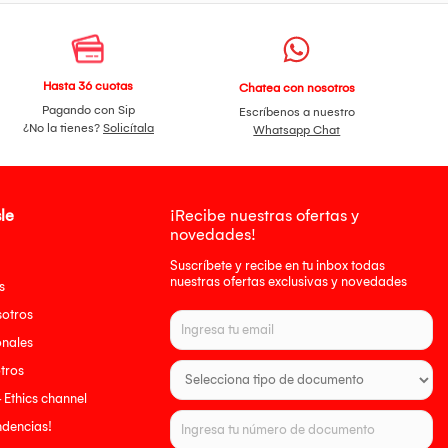
Hasta 36 cuotas
Chatea con nosotros
Pagando con Sip
Escríbenos a nuestro
¿No la tienes?
Solicítala
Whatsapp Chat
le
¡Recibe nuestras ofertas y
novedades!
Suscríbete y recibe en tu inbox todas
nuestras ofertas exclusivas y novedades
s
sotros
onales
tros
- Ethics channel
endencias!