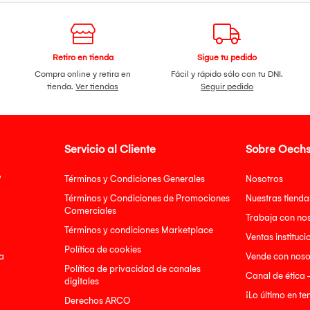
Retiro en tienda
Sigue tu pedido
Compra online y retira en
Fácil y rápido sólo con tu DNI.
tienda.
Ver tiendas
Seguir pedido
Servicio al Cliente
Sobre Oechs
?
Términos y Condiciones Generales
Nosotros
Términos y Condiciones de Promociones
Nuestras tienda
Comerciales
Trabaja con no
Términos y condiciones Marketplace
Ventas instituci
Política de cookies
a
Vende con noso
Política de privacidad de canales
Canal de ética 
digitales
¡Lo último en t
Derechos ARCO