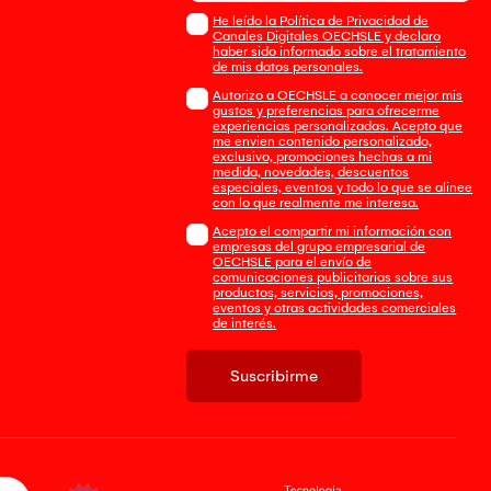
He leído la Política de Privacidad de
Canales Digitales OECHSLE y declaro
haber sido informado sobre el tratamiento
de mis datos personales.
Autorizo a OECHSLE a conocer mejor mis
gustos y preferencias para ofrecerme
experiencias personalizadas. Acepto que
me envien contenido personalizado,
exclusivo, promociones hechas a mi
medida, novedades, descuentos
especiales, eventos y todo lo que se alinee
con lo que realmente me interesa.
Acepto el compartir mi información con
empresas del grupo empresarial de
OECHSLE para el envío de
comunicaciones publicitarias sobre sus
productos, servicios, promociones,
eventos y otras actividades comerciales
de interés.
Suscribirme