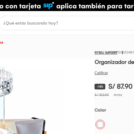
os
100052481
RYBIU IMPORT
Organizador de
S/ 87.90
-14%
S/ 102.90
Antes
Color