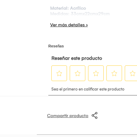
Material: Acrílico
Medidas: 33cmx22cmx29cm
Compartir producto