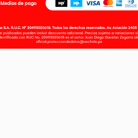
Medios de pago
 S.A. R.U.C. Nº 20493020618. Todos los derechos reservados. Av. Aviación 2405 
e publicados pueden incluir descuento adicional. Precios sujetos a variaciones sin
identificada con RUC No. 20493020618 es el señor Juan Diego Gavelan Zegarra iden
oficial.protecciondedatos@oechsle.pe