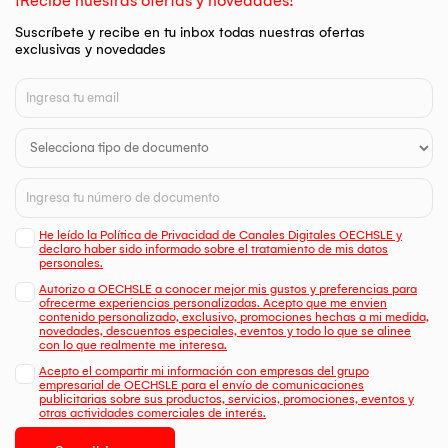
¡Recibe nuestras ofertas y novedades!
Suscríbete y recibe en tu inbox todas nuestras ofertas
exclusivas y novedades
He leído la Política de Privacidad de Canales Digitales OECHSLE y
declaro haber sido informado sobre el tratamiento de mis datos
personales.
Autorizo a OECHSLE a conocer mejor mis gustos y preferencias para
ofrecerme experiencias personalizadas. Acepto que me envien
contenido personalizado, exclusivo, promociones hechas a mi medida,
novedades, descuentos especiales, eventos y todo lo que se alinee
con lo que realmente me interesa.
Acepto el compartir mi información con empresas del grupo
empresarial de OECHSLE para el envío de comunicaciones
publicitarias sobre sus productos, servicios, promociones, eventos y
otras actividades comerciales de interés.