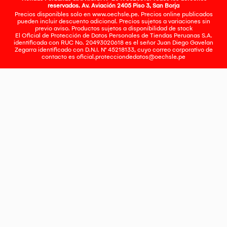
reservados. Av. Aviación 2405 Piso 3, San Borja
Precios disponibles solo en www.oechsle.pe. Precios online publicados
pueden incluir descuento adicional. Precios sujetos a variaciones sin
previo aviso. Productos sujetos a disponibilidad de stock
El Oficial de Protección de Datos Personales de Tiendas Peruanas S.A.
identificada con RUC No. 20493020618 es el señor Juan Diego Gavelan
Zegarra identificado con D.N.I. N° 45218133, cuyo correo corporativo de
contacto es
oficial.protecciondedatos@oechsle.pe