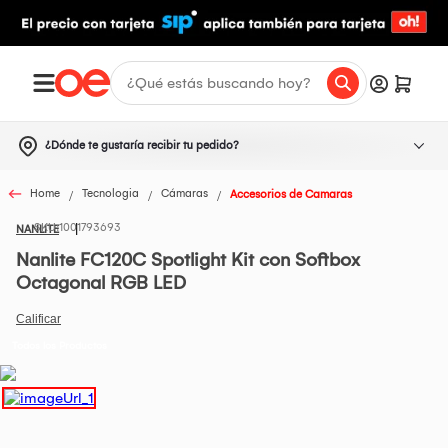
¿Dónde te gustaría recibir tu pedido?
Home
Tecnologia
Cámaras
Accesorios de Camaras
1001793693
NANLITE
Nanlite FC120C Spotlight Kit con Softbox
Octagonal RGB LED
Todos los Productos