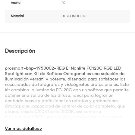
Ancho
40
Material
DESCONOCIDO
Descripción
prosmart-bhp-1950002-REG El Nanlite FC120C RGB LED
Spotlight con Kit de Softbox Octagonal es una solución de
iluminación versátil y potente, diseñada para satisfacer las
necesidades de fotógrafos y videógrafos profesionales. Este
kit combina la luminaria FC120C con un softbox que permite
obtener una salida de luz difusa, ideal para lograr un
acabado suave y profesional en retratos y grabaciones.
Gracias a su capacidad de control de color completo, que
abarca desde 2700K hasta 7500K, así como su
funcionalidad RGB, este equipo permite crear una amplia
gama de ambientes y efectos visuales, adaptándose a
diversas situaciones creativas. Entre sus características
destacadas se encuentra la impresionante salida de 12,850