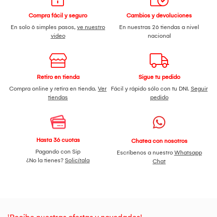
aquellos que buscan versatilidad y calidad en su
iluminación, ofreciendo un rendimiento excepcional en una
Compra fácil y seguro
Cambios y devoluciones
variedad de aplicaciones creativas.
En solo 6 simples pasos,
ve nuestro
En nuestras 26 tiendas a nivel
video
nacional
Retiro en tienda
Sigue tu pedido
Compra online y retira en tienda.
Ver
Fácil y rápido sólo con tu DNI.
Seguir
tiendas
pedido
Hasta 36 cuotas
Chatea con nosotros
Pagando con Sip
Escríbenos a nuestro
Whatsapp
¿No la tienes?
Solicítala
Chat