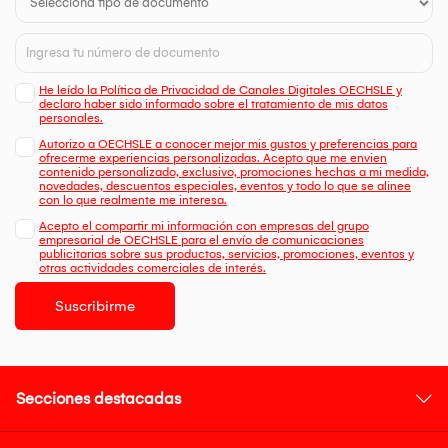
He leído la Política de Privacidad de Canales Digitales OECHSLE y
declaro haber sido informado sobre el tratamiento de mis datos
personales.
Autorizo a OECHSLE a conocer mejor mis gustos y preferencias para
ofrecerme experiencias personalizadas. Acepto que me envien
contenido personalizado, exclusivo, promociones hechas a mi medida,
novedades, descuentos especiales, eventos y todo lo que se alinee
con lo que realmente me interesa.
Acepto el compartir mi información con empresas del grupo
empresarial de OECHSLE para el envío de comunicaciones
publicitarias sobre sus productos, servicios, promociones, eventos y
otras actividades comerciales de interés.
Suscribirme
Secciones destacadas