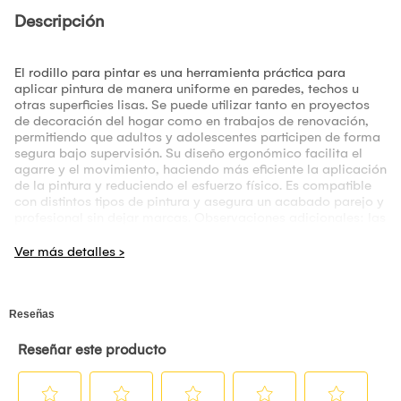
Descripción
El rodillo para pintar es una herramienta práctica para
aplicar pintura de manera uniforme en paredes, techos u
otras superficies lisas. Se puede utilizar tanto en proyectos
de decoración del hogar como en trabajos de renovación,
permitiendo que adultos y adolescentes participen de forma
segura bajo supervisión. Su diseño ergonómico facilita el
agarre y el movimiento, haciendo más eficiente la aplicación
de la pintura y reduciendo el esfuerzo físico. Es compatible
con distintos tipos de pintura y asegura un acabado parejo y
profesional sin dejar marcas. Observaciones adicionales: las
fotografías y descripción del producto son referenciales.
Producto sujeto a stock de colores. Garantía: 7 días por
daños de fábrica. El Modelo de los(el) regalo(s) está sujeto a
disponibilidad de stock y colores. • Aplicación uniforme de
pintura • Uso en paredes y techos • Apto para toda la
familia • Diseño ergonómico y cómodo • Fácil de limpiar •
Acabado parejo y profesional • Material: Poliester, plástico
• Modelo: HO30813 • Codigo: HO30813