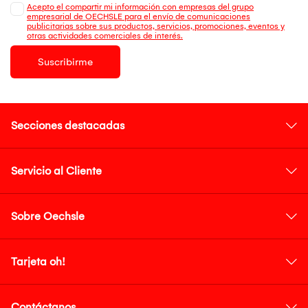
Acepto el compartir mi información con empresas del grupo
empresarial de OECHSLE para el envío de comunicaciones
publicitarias sobre sus productos, servicios, promociones, eventos y
otras actividades comerciales de interés.
Suscribirme
Secciones destacadas
Servicio al Cliente
Sobre Oechsle
Tarjeta oh!
Contáctanos