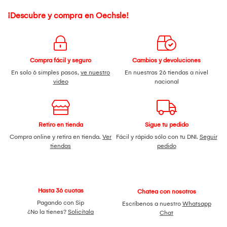
¡Descubre y compra en Oechsle!
Compra fácil y seguro
Cambios y devoluciones
En solo 6 simples pasos,
ve nuestro
En nuestras 26 tiendas a nivel
video
nacional
Retiro en tienda
Sigue tu pedido
Compra online y retira en tienda.
Ver
Fácil y rápido sólo con tu DNI.
Seguir
tiendas
pedido
Hasta 36 cuotas
Chatea con nosotros
Pagando con Sip
Escríbenos a nuestro
Whatsapp
¿No la tienes?
Solicítala
Chat