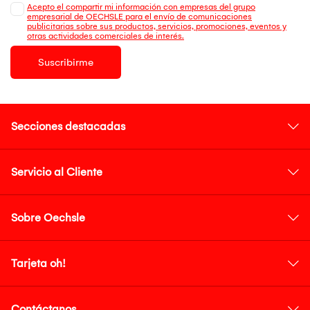
Acepto el compartir mi información con empresas del grupo
empresarial de OECHSLE para el envío de comunicaciones
publicitarias sobre sus productos, servicios, promociones, eventos y
otras actividades comerciales de interés.
Suscribirme
Secciones destacadas
Servicio al Cliente
Sobre Oechsle
Tarjeta oh!
Contáctanos