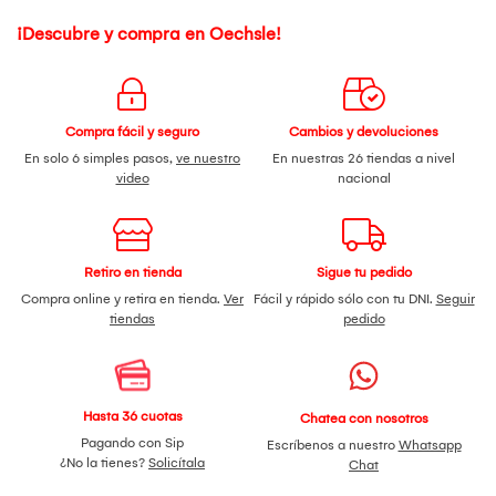
¡Descubre y compra en Oechsle!
Compra fácil y seguro
Cambios y devoluciones
En solo 6 simples pasos,
ve nuestro
En nuestras 26 tiendas a nivel
video
nacional
Retiro en tienda
Sigue tu pedido
Compra online y retira en tienda.
Ver
Fácil y rápido sólo con tu DNI.
Seguir
tiendas
pedido
Hasta 36 cuotas
Chatea con nosotros
Pagando con Sip
Escríbenos a nuestro
Whatsapp
¿No la tienes?
Solicítala
Chat