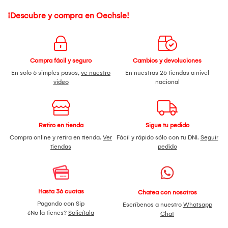
¡Descubre y compra en Oechsle!
Compra fácil y seguro
Cambios y devoluciones
En solo 6 simples pasos,
ve nuestro
En nuestras 26 tiendas a nivel
video
nacional
Retiro en tienda
Sigue tu pedido
Compra online y retira en tienda.
Ver
Fácil y rápido sólo con tu DNI.
Seguir
tiendas
pedido
Hasta 36 cuotas
Chatea con nosotros
Pagando con Sip
Escríbenos a nuestro
Whatsapp
¿No la tienes?
Solicítala
Chat