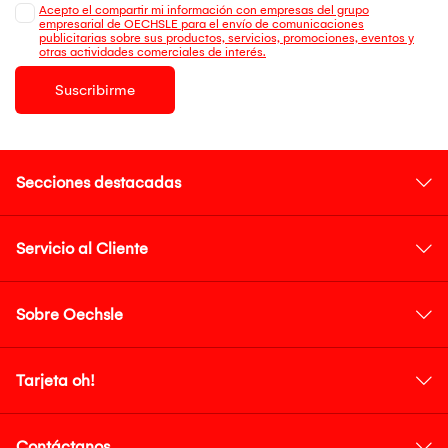
Acepto el compartir mi información con empresas del grupo
empresarial de OECHSLE para el envío de comunicaciones
publicitarias sobre sus productos, servicios, promociones, eventos y
otras actividades comerciales de interés.
Suscribirme
Secciones destacadas
Servicio al Cliente
Sobre Oechsle
Tarjeta oh!
Contáctanos