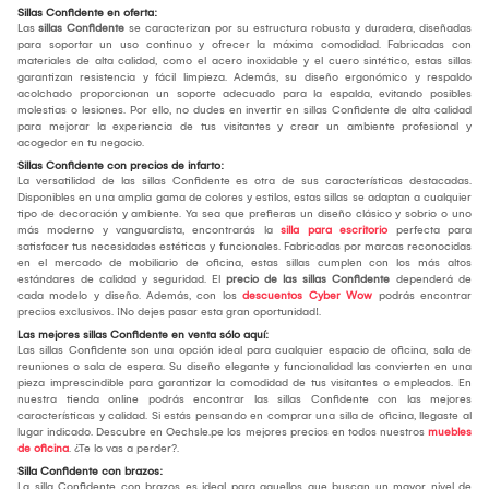
Sillas Confidente en oferta:
Las
sillas Confidente
se caracterizan por su estructura robusta y duradera, diseñadas
para soportar un uso continuo y ofrecer la máxima comodidad. Fabricadas con
materiales de alta calidad, como el acero inoxidable y el cuero sintético, estas sillas
garantizan resistencia y fácil limpieza. Además, su diseño ergonómico y respaldo
acolchado proporcionan un soporte adecuado para la espalda, evitando posibles
molestias o lesiones. Por ello, no dudes en invertir en sillas Confidente de alta calidad
para mejorar la experiencia de tus visitantes y crear un ambiente profesional y
acogedor en tu negocio.
Sillas Confidente con precios de infarto:
La versatilidad de las sillas Confidente es otra de sus características destacadas.
Disponibles en una amplia gama de colores y estilos, estas sillas se adaptan a cualquier
tipo de decoración y ambiente. Ya sea que prefieras un diseño clásico y sobrio o uno
más moderno y vanguardista, encontrarás la
silla para escritorio
perfecta para
satisfacer tus necesidades estéticas y funcionales. Fabricadas por marcas reconocidas
en el mercado de mobiliario de oficina, estas sillas cumplen con los más altos
estándares de calidad y seguridad. El
precio de las sillas Confidente
dependerá de
cada modelo y diseño. Además, con los
descuentos Cyber Wow
podrás encontrar
precios exclusivos. ¡No dejes pasar esta gran oportunidad!.
Las mejores sillas Confidente en venta sólo aquí:
Las sillas Confidente son una opción ideal para cualquier espacio de oficina, sala de
reuniones o sala de espera. Su diseño elegante y funcionalidad las convierten en una
pieza imprescindible para garantizar la comodidad de tus visitantes o empleados. En
nuestra tienda online podrás encontrar las sillas Confidente con las mejores
características y calidad. Si estás pensando en comprar una silla de oficina, llegaste al
lugar indicado. Descubre en Oechsle.pe los mejores precios en todos nuestros
muebles
de oficina
. ¿Te lo vas a perder?.
Silla Confidente con brazos:
La silla Confidente con brazos es ideal para aquellos que buscan un mayor nivel de