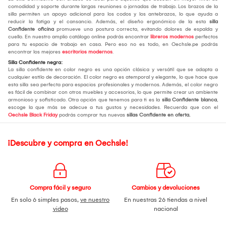
comodidad y soporte durante largas reuniones o jornadas de trabajo. Los brazos de la
silla permiten un apoyo adicional para los codos y los antebrazos, lo que ayuda a
reducir la fatiga y el cansancio. Además, el diseño ergonómico de la esta
silla
Confidente oficina
promueve una postura correcta, evitando dolores de espalda y
cuello. En nuestro amplio catálogo online podrás encontrar
libreros modernos
perfectos
para tu espacio de trabajo en casa. Pero eso no es todo, en Oechsle.pe podrás
encontrar los mejores
escritorios modernos
.
Silla Confidente negra:
La silla confidente en color negro es una opción clásica y versátil que se adapta a
cualquier estilo de decoración. El color negro es atemporal y elegante, lo que hace que
esta silla sea perfecta para espacios profesionales y modernos. Además, el color negro
es fácil de combinar con otros muebles y accesorios, lo que permite crear un ambiente
armonioso y sofisticado. Otra opción que tenemos para ti es la
silla Confidente blanca
,
escoge la que más se adecue a tus gustos y necesidades. Recuerda que con el
Oechsle Black Friday
podrás comprar tus nuevas
sillas Confidente en oferta.
¡Descubre y compra en Oechsle!
Compra fácil y seguro
Cambios y devoluciones
En solo 6 simples pasos,
ve nuestro
En nuestras 26 tiendas a nivel
video
nacional