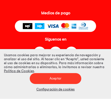
Medios de pago
Síguenos en
Usamos cookies para mejorar su experiencia de navegación y
analizar el uso del sitio. Al hacer clic en “Acepto”, usted consiente
el uso de cookies en su dispositivo. Para más información sobre
cómo administrarlas o eliminarlas, lo invitamos a revisar nuestra
Política de Cookies
.
Tienda 100% Segura
Aceptar
Tiendas Peruanas S.A. R.U.C. Nº 20493020618. Todos los derechos
reservados. Av. Aviación 2405 Piso 3, San Borja
Configuración de cookies
Precios disponibles solo en www.oechsle.pe. Precios online publicados
pueden incluir descuento adicional. Precios sujetos a variaciones sin
previo aviso. Productos sujetos a disponibilidad de stock
El Oficial de Protección de Datos Personales de Tiendas Peruanas S.A.
identificada con RUC No. 20493020618 es el señor Juan Diego Gavelan
Zegarra identificado con D.N.I. N° 45218133, cuyo correo corporativo de