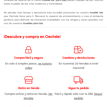
variedad de diseños de tu nuevo
mueble bar para sala
,
desde muebles de bar rústicos
hasta muebles de bar más modernos y minimalistas.
No pierdas más tiempo y aprovecha esta increíble promoción en nuestro
mueble bar
que Oechsle tiene para ti. Renueva tu espacio de entretenimiento y crea el ambiente
perfecto para disfrutar de momentos inolvidables con tus amigos y seres queridos con
uno de nuestros
muebles para bar
.
¡Descubre y compra en Oechsle!
Compra fácil y seguro
Cambios y devoluciones
En solo 6 simples pasos,
ve nuestro
En nuestras 26 tiendas a nivel
video
nacional
Retiro en tienda
Sigue tu pedido
Compra online y retira en tienda.
Ver
Fácil y rápido sólo con tu DNI.
Seguir
tiendas
pedido