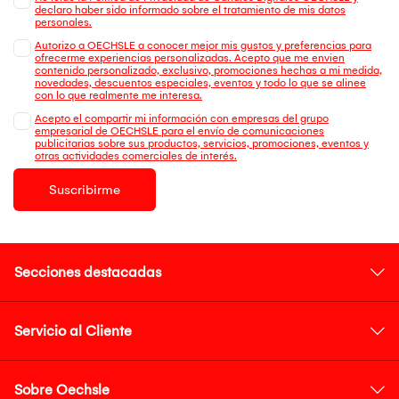
declaro haber sido informado sobre el tratamiento de mis datos
personales.
Autorizo a OECHSLE a conocer mejor mis gustos y preferencias para
ofrecerme experiencias personalizadas. Acepto que me envien
contenido personalizado, exclusivo, promociones hechas a mi medida,
novedades, descuentos especiales, eventos y todo lo que se alinee
con lo que realmente me interesa.
Acepto el compartir mi información con empresas del grupo
empresarial de OECHSLE para el envío de comunicaciones
publicitarias sobre sus productos, servicios, promociones, eventos y
otras actividades comerciales de interés.
Suscribirme
Secciones destacadas
Servicio al Cliente
Sobre Oechsle