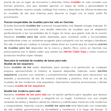
precie de ser un lugar de encuentro y diversión. Estos
muebles
no solo cumplen una
función práctica, sino que también aportan un toque de estilo y personalidad al
ambiente.Revisa nuestro amplio catálogo hoy mismo y descubre las últimas tendencias
en muebles de bar que traemos para decorar tu hogar con el mejor estilo ¡Te
encantarán!.
Precios insuperables de muebles para bar sólo en Oechsle:
Si estás buscando
muebles bar
a precios insuperables, has llegado al lugar indicado. En
nuestra tienda, encontrarás una amplia selección de muebles que se adaptarán
perfectamente a las necesidades de tu hogar, sin tener que gastar más de la cuenta.
Nuestros
muebles para bar
están diseñados para combinar estilo y funcionalidad,
permitiéndote crear un ambiente acogedor para compartir con tus amigos y familiares.
Por ello, si estás por realizar tu compra debes tener en cuenta que los mejores
precios
de muebles para bar
dependen de la marca y diseño. Pero, cómo en Oechsle nos
preocupamos por ti, debes saber que existen las
ofertas Cyber Days
y todos nuestros
productos tendrán súper rebajas.
Descubre la variedad de modelos de bares para sala:
Mueble de bar esquinero:
Estos
muebles de bar
están diseñados para encajar a la perfección en cualquier
esquina, aprovechando al máximo el espacio disponible. Además, estos
barcitos
esquineros
cuentan con estantes y compartimentos adicionales para almacenar tus
bebidas y accesorios de bar de manera ordenada y práctica. Este es uno de los
muebles de bar modernos más populares. ¡Aprovecha nuestras promociones y llévate
tu nuevo
mueble de bar esquinero
!.
Mueble bar moderno para sala:
Nuestros
muebles de bar para sala
son la opción perfecta para aquellos que desean
crear un ambiente acogedor y elegante en su hogar. Contamos con una amplia
variedad de estilos y diseños, desde los clásicos y sofisticados hasta los más modernos
y vanguardistas. Además, nuestro
mueble bar para sala
está fabricado con materiales
de alta calidad, garantizando su durabilidad y resistencia a lo largo del tiempo. Si