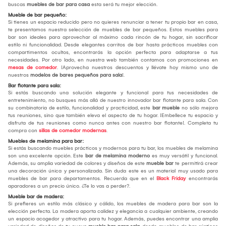
buscas
muebles de bar para casa
esta será tu mejor elección.
Mueble de bar pequeño:
Si tienes un espacio reducido pero no quieres renunciar a tener tu propio bar en casa,
te presentamos nuestra selección de muebles de bar pequeños. Estos muebles para
bar son ideales para aprovechar al máximo cada rincón de tu hogar, sin sacrificar
estilo ni funcionalidad. Desde elegantes carritos de bar hasta prácticos muebles con
compartimentos ocultos, encontrarás la opción perfecta para adaptarse a tus
necesidades. Por otro lado, en nuestra web también contamos con promociones en
mesas de comedor
. ¡Aprovecha nuestros descuentos y llévate hoy mismo uno de
nuestros
modelos de bares pequeños para sala
!.
Bar flotante para sala:
Si estás buscando una solución elegante y funcional para tus necesidades de
entretenimiento, no busques más allá de nuestro innovador bar flotante para sala. Con
su combinatoria de estilo, funcionalidad y practicidad, este
bar mueble
no sólo mejora
tus reuniones, sino que también eleva el aspecto de tu hogar. ¡Embellece tu espacio y
disfruta de tus reuniones como nunca antes con nuestro bar flotante!. Completa tu
compra con
sillas de comedor modernas
.
Muebles de melamina para bar:
Si estás buscando muebles prácticos y modernos para tu bar, los muebles de melamina
son una excelente opción. Este
bar de melamina moderno
es muy versátil y funcional.
Además, su amplia variedad de colores y diseños de este
mueble bar
te permitirá crear
una decoración única y personalizada. Sin duda este es un material muy usado para
muebles de bar para departamentos. Recuerda que en el
Black Friday
encontrarás
aparadores a un precio único. ¿Te lo vas a perder?.
Mueble bar de madera:
Si prefieres un estilo más clásico y cálido, los muebles de madera para bar son la
elección perfecta. La madera aporta calidez y elegancia a cualquier ambiente, creando
un espacio acogedor y atractivo para tu hogar. Además, puedes encontrar una amplia