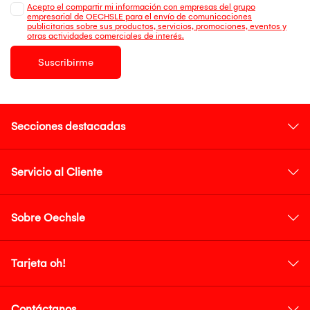
Acepto el compartir mi información con empresas del grupo
empresarial de OECHSLE para el envío de comunicaciones
publicitarias sobre sus productos, servicios, promociones, eventos y
otras actividades comerciales de interés.
Suscribirme
Secciones destacadas
Servicio al Cliente
Sobre Oechsle
Tarjeta oh!
Contáctanos