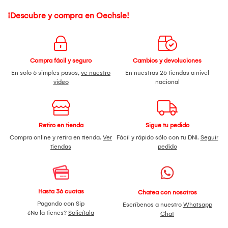
¡Descubre y compra en Oechsle!
Compra fácil y seguro
Cambios y devoluciones
En solo 6 simples pasos,
ve nuestro
En nuestras 26 tiendas a nivel
video
nacional
Retiro en tienda
Sigue tu pedido
Compra online y retira en tienda.
Ver
Fácil y rápido sólo con tu DNI.
Seguir
tiendas
pedido
Hasta 36 cuotas
Chatea con nosotros
Pagando con Sip
Escríbenos a nuestro
Whatsapp
¿No la tienes?
Solicítala
Chat