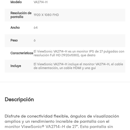
Modelo
VA2714-H
Resolución de
1920 X 1080 FHD
pantalla
Ancho
64
Peso
6
El ViewSonic VA2714-H es un monitor IPS de 27 pulgadas con
Características
resolución Full HD (1920x1080), que desta
El ViewSonic VA2714-H incluye el monitor VA2714-H, el cable
Incluye
de alimentación, un cable HDMI y una guí
Descripción
Disfrute de conectividad flexible, ángulos de visualización
amplios y un rendimiento increíble de pantalla con el
monitor ViewSonic® VA2714-H de 27". Esta pantalla sin