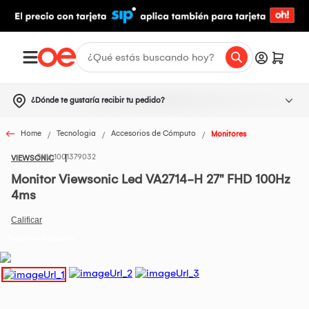
¿Dónde te gustaría recibir tu pedido?
Home
Tecnologia
Accesorios de Cómputo
Monitores
1001379032
VIEWSONIC
Monitor Viewsonic Led VA2714-H 27" FHD 100Hz
4ms
Todos los Productos