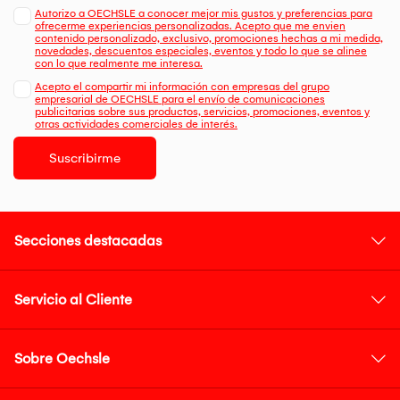
Autorizo a OECHSLE a conocer mejor mis gustos y preferencias para
ofrecerme experiencias personalizadas. Acepto que me envien
contenido personalizado, exclusivo, promociones hechas a mi medida,
novedades, descuentos especiales, eventos y todo lo que se alinee
con lo que realmente me interesa.
Acepto el compartir mi información con empresas del grupo
empresarial de OECHSLE para el envío de comunicaciones
publicitarias sobre sus productos, servicios, promociones, eventos y
otras actividades comerciales de interés.
Suscribirme
Secciones destacadas
Servicio al Cliente
Sobre Oechsle