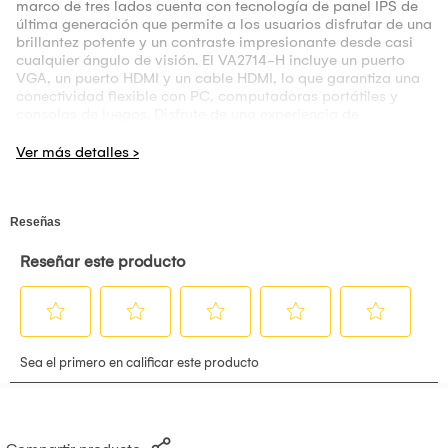
marco de tres lados cuenta con tecnología de panel IPS de
última generación que permite a los usuarios disfrutar de una
brillantez potente y un contraste impresionante desde casi
cualquier ángulo de visión. El VA2714-H incluye un puerto
VGA, un puerto HDMI y un cable HDMI, lo que garantiza una
conectividad flexible con PC, computadoras portátiles y
consolas de juegos. Disfrute de una experiencia de
visualización más fluida con la tecnología integrada de
frecuencia de actualización variable que, prácticamente,
elimina la fragmentación y los cortes en pantalla. Mejore su
forma de trabajar y jugar con el monitor VA2714-H de
ViewSonic hoy mismo.