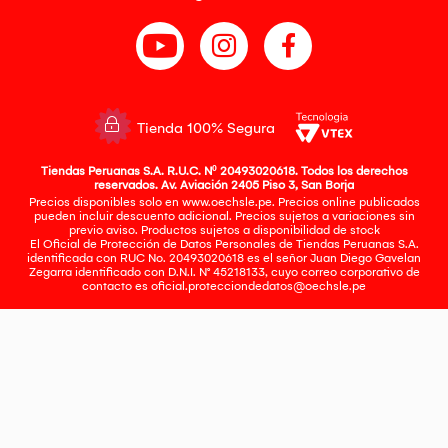
Tienda 100% Segura
Tiendas Peruanas S.A. R.U.C. Nº 20493020618. Todos los derechos
reservados. Av. Aviación 2405 Piso 3, San Borja
Precios disponibles solo en www.oechsle.pe. Precios online publicados
pueden incluir descuento adicional. Precios sujetos a variaciones sin
previo aviso. Productos sujetos a disponibilidad de stock
El Oficial de Protección de Datos Personales de Tiendas Peruanas S.A.
identificada con RUC No. 20493020618 es el señor Juan Diego Gavelan
Zegarra identificado con D.N.I. N° 45218133, cuyo correo corporativo de
contacto es
oficial.protecciondedatos@oechsle.pe