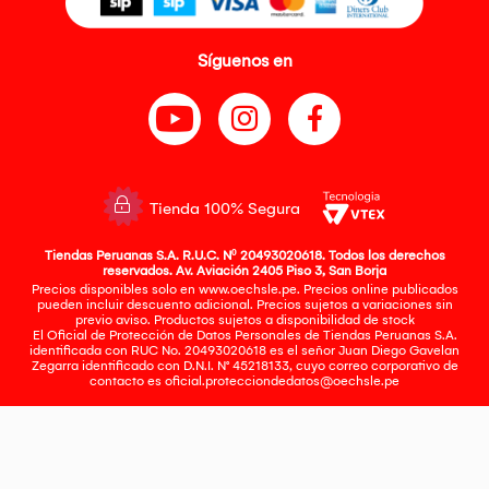
Síguenos en
Tienda 100% Segura
Tiendas Peruanas S.A. R.U.C. Nº 20493020618. Todos los derechos
reservados. Av. Aviación 2405 Piso 3, San Borja
Precios disponibles solo en www.oechsle.pe. Precios online publicados
pueden incluir descuento adicional. Precios sujetos a variaciones sin
previo aviso. Productos sujetos a disponibilidad de stock
El Oficial de Protección de Datos Personales de Tiendas Peruanas S.A.
identificada con RUC No. 20493020618 es el señor Juan Diego Gavelan
Zegarra identificado con D.N.I. N° 45218133, cuyo correo corporativo de
contacto es
oficial.protecciondedatos@oechsle.pe