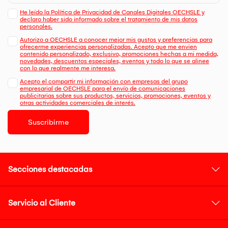
He leído la Política de Privacidad de Canales Digitales OECHSLE y
declaro haber sido informado sobre el tratamiento de mis datos
personales.
Autorizo a OECHSLE a conocer mejor mis gustos y preferencias para
ofrecerme experiencias personalizadas. Acepto que me envien
contenido personalizado, exclusivo, promociones hechas a mi medida,
novedades, descuentos especiales, eventos y todo lo que se alinee
con lo que realmente me interesa.
Acepto el compartir mi información con empresas del grupo
empresarial de OECHSLE para el envío de comunicaciones
publicitarias sobre sus productos, servicios, promociones, eventos y
otras actividades comerciales de interés.
Suscribirme
Secciones destacadas
Servicio al Cliente