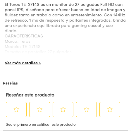
El Teros TE-2714S es un monitor de 27 pulgadas Full HD con
panel IPS, diseñado para ofrecer buena calidad de imagen y
fluidez tanto en trabajo como en entretenimiento. Con 144Hz
de refresco, 1 ms de respuesta y parlantes integrados, brinda
una experiencia equilibrada para gaming casual y uso
diario.
CARACTERÍSTICAS
Marca: Teros
Modelo: TE-2714S
Tamaño de pantalla: 27 pulgadas
Resolución: 1920 x 1080 (Full HD)
Tipo de panel: IPS
Frecuencia de actualización: 144Hz
Tiempo de respuesta: 1 ms
Audio: parlantes integrados
Conectividad: HDMI y DisplayPort
Diseño: pantalla plana con bordes delgados
Uso recomendado: oficina, multimedia y gaming casual
Color: negro