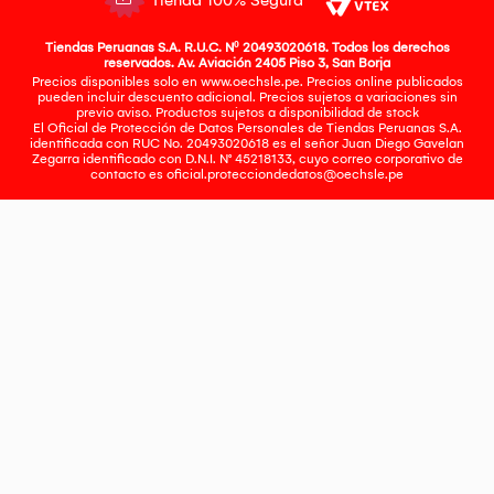
Tienda 100% Segura
Tiendas Peruanas S.A. R.U.C. Nº 20493020618. Todos los derechos
reservados. Av. Aviación 2405 Piso 3, San Borja
Precios disponibles solo en www.oechsle.pe. Precios online publicados
pueden incluir descuento adicional. Precios sujetos a variaciones sin
previo aviso. Productos sujetos a disponibilidad de stock
El Oficial de Protección de Datos Personales de Tiendas Peruanas S.A.
identificada con RUC No. 20493020618 es el señor Juan Diego Gavelan
Zegarra identificado con D.N.I. N° 45218133, cuyo correo corporativo de
contacto es
oficial.protecciondedatos@oechsle.pe