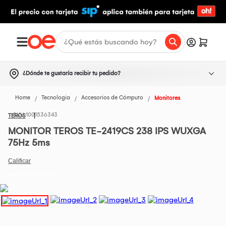
¿Dónde te gustaría recibir tu pedido?
Home
Tecnologia
Accesorios de Cómputo
Monitores
1001536343
TEROS
MONITOR TEROS TE-2419CS 238 IPS WUXGA
75Hz 5ms
Todos los Productos