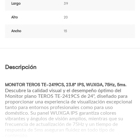
Largo
39
Alto
20
Ancho
15
Descripción
MONITOR TEROS TE-2419CS, 23.8" IPS, WUXGA, 75Hz, 5ms.
Descubre la calidad visual y el desempeño óptimo del
Monitor plano TEROS TE-2419CS de 24", diseñado para
proporcionar una experiencia de visualización excepcional
tanto para entornos profesionales como para uso
doméstico. Su panel WUXGA IPS garantiza colores
vibrantes y ángulos de visión amplios, mientras que su
frecuencia de actualización de 75Hz y un tiempo de
respuesta de 5ms aseguran fluidez en todo tipo de
contenido.