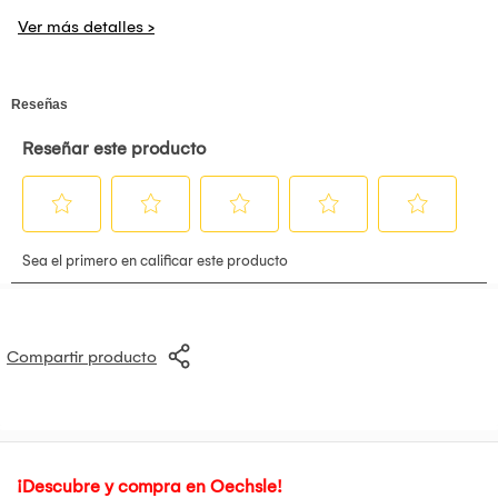
Especificaciones Técnicas:
- Dimensiones**: 24 pulgadas (61 cm) diagonal
- Resolución**: WUXGA (1920 x 1200)
- Tipo de Panel**: IPS (In-Plane Switching)
- Frecuencia de Actualización**: 75Hz
- Tiempo de Respuesta**: 5ms (gris a gris)
- Conectividad**:
- 1 x HDMI
- 1 x VGA
- Relación de Aspecto**: 16:10
- Brillo**: 250 cd/m²
- Contraste**: 1000:1 (estático)
- Ángulo de Visión**: 178° (horizontal y vertical)
- Compatibilidad**: Compatible con sistemas operativos
Windows, macOS y Linux
- Funciones adicionales**: Modo de reducción de luz azul,
ajuste de altura y soporte VESA
Compartir producto
¡Descubre y compra en Oechsle!