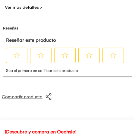
Tipo: VA
Proporción: Wide
Resolución Max: 1920 X 1080
Contraste: 4 000:1
Brillo: 300 Cd/M2
Angulo De Visión: 178°(H) / 178°(V)
Tiempo De Respuesta: 1 Ms
Tasa De Refresco: 240 Hz
Rotación Pivote
Montaje De Pared: Vesa 75x75mm
Entradas / Salidas: DisplayPort X2, HDMI X2
sRGB 99.0% , Adobe RGB 70%
Tecnología: Adaptive Sync, (FreeSync,G-Sync)
Compartir producto
¡Descubre y compra en Oechsle!