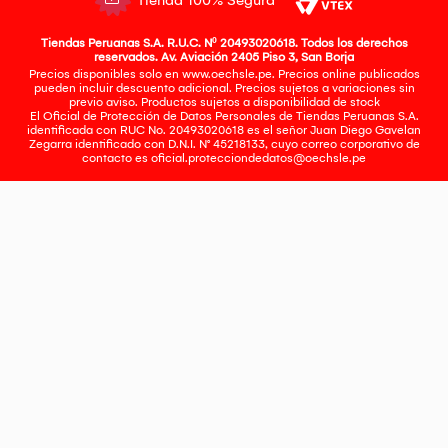
Tienda 100% Segura
Tiendas Peruanas S.A. R.U.C. Nº 20493020618. Todos los derechos
reservados. Av. Aviación 2405 Piso 3, San Borja
Precios disponibles solo en www.oechsle.pe. Precios online publicados
pueden incluir descuento adicional. Precios sujetos a variaciones sin
previo aviso. Productos sujetos a disponibilidad de stock
El Oficial de Protección de Datos Personales de Tiendas Peruanas S.A.
identificada con RUC No. 20493020618 es el señor Juan Diego Gavelan
Zegarra identificado con D.N.I. N° 45218133, cuyo correo corporativo de
contacto es
oficial.protecciondedatos@oechsle.pe