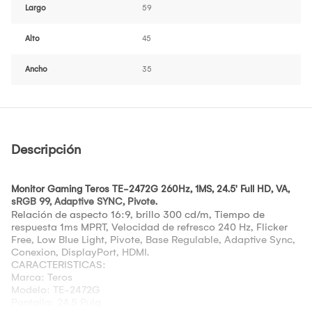
Largo
59
Alto
45
Ancho
35
Descripción
Monitor Gaming Teros TE-2472G 260Hz, 1MS, 24.5' Full HD, VA,
sRGB 99, Adaptive SYNC, Pivote.
Relación de aspecto 16:9, brillo 300 cd/m, Tiempo de
respuesta 1ms MPRT, Velocidad de refresco 240 Hz, Flicker
Free, Low Blue Light, Pivote, Base Regulable, Adaptive Sync,
Conexion, DisplayPort, HDMI.
CARACTERISTICAS:
Marca: Teros
Modelo:
TE-2472G
Pantalla: 24.5 Pulg