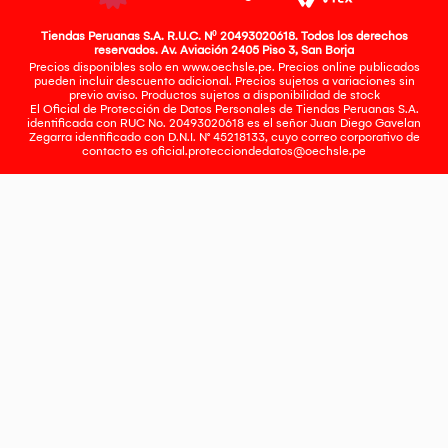
Tiendas Peruanas S.A. R.U.C. Nº 20493020618. Todos los derechos
reservados. Av. Aviación 2405 Piso 3, San Borja
Precios disponibles solo en www.oechsle.pe. Precios online publicados
pueden incluir descuento adicional. Precios sujetos a variaciones sin
previo aviso. Productos sujetos a disponibilidad de stock
El Oficial de Protección de Datos Personales de Tiendas Peruanas S.A.
identificada con RUC No. 20493020618 es el señor Juan Diego Gavelan
Zegarra identificado con D.N.I. N° 45218133, cuyo correo corporativo de
contacto es
oficial.protecciondedatos@oechsle.pe