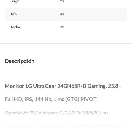
Largo
20
Alto
40
Ancho
30
Descripción
Monitor LG UltraGear 24GN65R-B Gaming, 23.8 ,
Full HD, IPS, 144 Hz, 1 ms (GTG) PIVOT
Pantalla de 23.8 pulgadas FHD (1920x1080)IPS 1 ms
(GtG)Frecuencia de actualización de 144HzsRGB 99% (Típ.) y