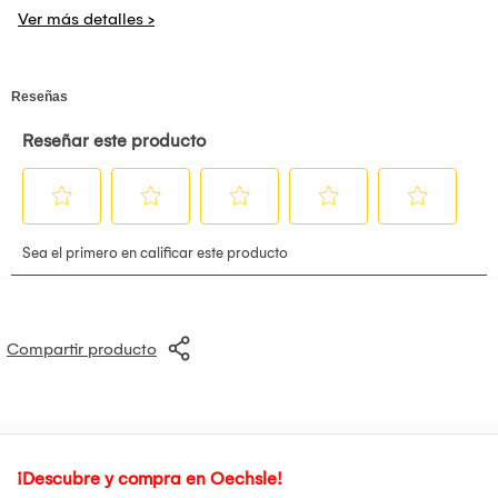
HDR10AMD FreeSync™ PremiumSoporte ajustable en altura,
inclinación y pivoteHDMIX2, DP1ms144hz taza de
refresco
Pívot
:
Características
Pantalla de 23.8 pulgadas FHD (1920x1080)
IPS 1 ms (GtG)
Frecuencia de actualización de 144Hz
sRGB 99% (Típ.) y HDR10
AMD FreeSync™ Premium
Soporte ajustable en altura, inclinación y pivote
Compartir producto
HDMIX2, DP
1 ms
144hz taza de refresco
Pivote
¡Descubre y compra en Oechsle!