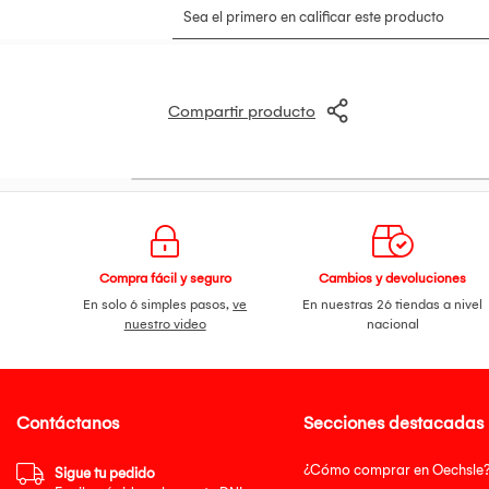
Consumo de potencia (DC apagado) Men
INFO
Nombre del producto UltraGear
Año Y25
CONECTIVIDAD
HDMI SÍ(1 c/u)
Compartir producto
DisplayPort SÍ(1 c/u)
Versión DP 1.4
PANTALLA
Tamaño [Pulgada] 23.8
Tamaño [cm] 60.4
Resolución 1920 x 1080
Tipo de Panel IPS
Ratio de Aspecto 16:09
Tamaño del píxel [mm] 0.3114 (H) x 0.3114 
Compra fácil y seguro
Cambios y devoluciones
Brillo (Mín.)[cd/m²] 220
En solo 6 simples pasos,
ve
En nuestras 26 tiendas a nivel
Brillo (Típ.)[cd/m²] 250
nuestro video
nacional
Gama de Color (Mín.) sRGB 95% (CIE1931)
Gama de Color (Típ.) sRGB 99% (CIE1931)
Profundidad de Color (Número de colores)
Ratio de Contraste (Mín.) 1050:01:00
Ratio de contraste(Típ.) 1500:01:00
Contáctanos
Secciones destacadas
Tiempo de respuesta 5ms GTG / 1ms MBR
Tasa de refresco (Máx)[Hz] 120Hz / 144Hz
¿Cómo comprar en Oechsle
Ángulo de visión (CR=10) 178º(R/L), 178º(U
Sigue tu pedido