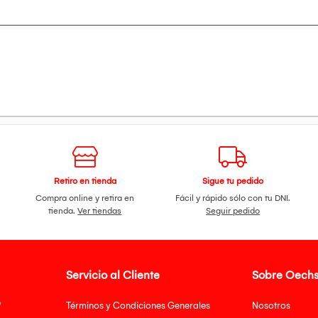
os de 0,3 W
(V)
Retiro en tienda
Sigue tu pedido
Compra online y retira en
Fácil y rápido sólo con tu DNI.
tienda.
Ver tiendas
Seguir pedido
 16,7 millones
Servicio al Cliente
Sobre Oechs
 Overclock
?
Términos y Condiciones Generales
Nosotros
/D)