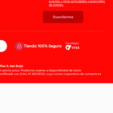
eventos y otras actividades comerciales
de interés.
Suscribirme
Tienda 100% Segura
Piso 3, San Borja
 previo aviso. Productos sujetos a disponibilidad de stock
tificado con D.N.I. N° 45218133, cuyo correo corporativo de contacto es