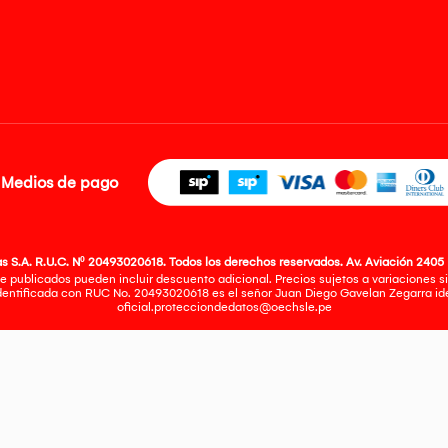
Medios de pago
 S.A. R.U.C. Nº 20493020618. Todos los derechos reservados. Av. Aviación 2405 
e publicados pueden incluir descuento adicional. Precios sujetos a variaciones sin
identificada con RUC No. 20493020618 es el señor Juan Diego Gavelan Zegarra iden
oficial.protecciondedatos@oechsle.pe