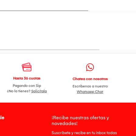
Hasta 36 cuotas
Chatea con nosotros
Pagando con Sip
Escríbenos a nuestro
¿No la tienes?
Solicítala
Whatsapp Chat
le
¡Recibe nuestras ofertas y
novedades!
Suscríbete y recibe en tu inbox todas