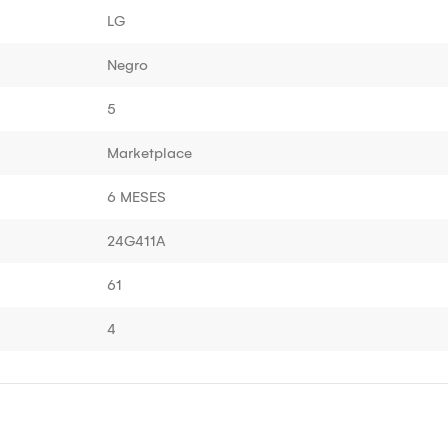
LG
Negro
5
Marketplace
6 MESES
24G411A
61
4