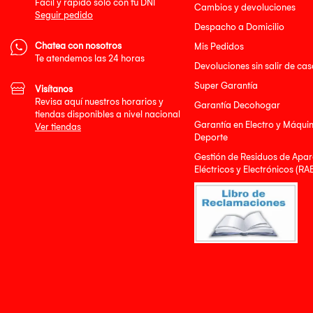
MECÁNICO
Facil y rápido solo con tu DNI
Cambios y devoluciones
Ajustes de posición de la pantalla Ladear
Seguir pedido
Montaje en pared [mm] 100 x 100
Despacho a Domicilio
ACCESORIO
Chatea con nosotros
Mis Pedidos
HDMI SÍ(1 c/u)
Te atendemos las 24 horas
Devoluciones sin salir de cas
Super Garantía
Visítanos
Revisa aquí nuestros horarios y
Garantía Decohogar
tiendas disponibles a nivel nacional
Garantía en Electro y Máqui
Ver tiendas
Deporte
Gestión de Residuos de Apar
Eléctricos y Electrónicos (RA