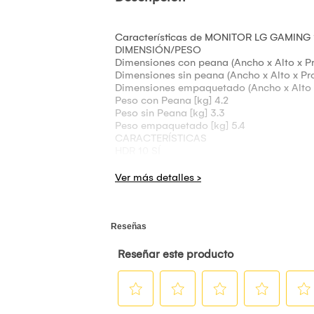
Características de MONITOR LG GAMING 
DIMENSIÓN/PESO
Dimensiones con peana (Ancho x Alto x Pr
Dimensiones sin peana (Ancho x Alto x Pro
Dimensiones empaquetado (Ancho x Alto 
Peso con Peana [kg] 4.2
Peso sin Peana [kg] 3.3
Peso empaquetado [kg] 5.4
CARACTERÍSTICAS
HDR 10 SÍ
Efecto HDR SÍ
Debilidad de Color SÍ
NVIDIA G-Sync™ G-SYNC Compatible
AMD FreeSync™ FreeSync
VRR SÍ
Estabilizador de Negros SÍ
Contador de FPS SÍ
Clave definida por el usuario SÍ
Ahorro inteligente de energía SÍ
POTENCIA
Tipo Alimentación externa (adaptador)
Consumo de potencia (Modo suspensión)