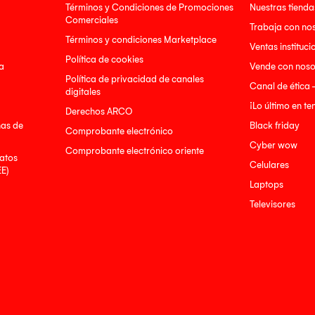
Términos y Condiciones de Promociones
Nuestras tienda
Comerciales
Trabaja con no
Términos y condiciones Marketplace
Ventas instituci
Política de cookies
a
Vende con noso
Política de privacidad de canales
Canal de ética 
digitales
¡Lo último en t
Derechos ARCO
nas de
Black friday
Comprobante electrónico
Cyber wow
Comprobante electrónico oriente
atos
Celulares
EE)
Laptops
Televisores