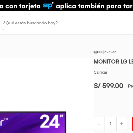
1001623265
LG
MONITOR LG LE
S/ 599.00
Pr
-
+