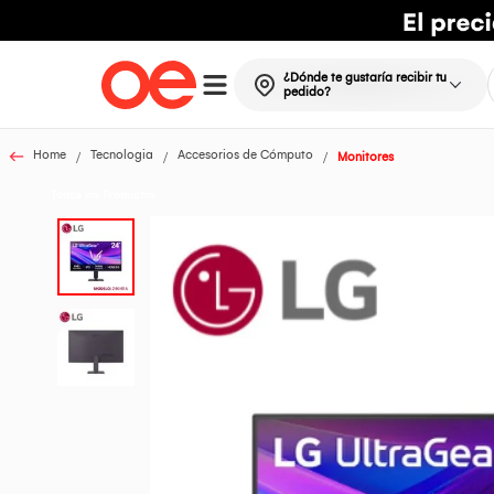
¿Dónde te gustaría recibir tu
pedido?
Home
Tecnologia
Accesorios de Cómputo
Monitores
Todos los Productos