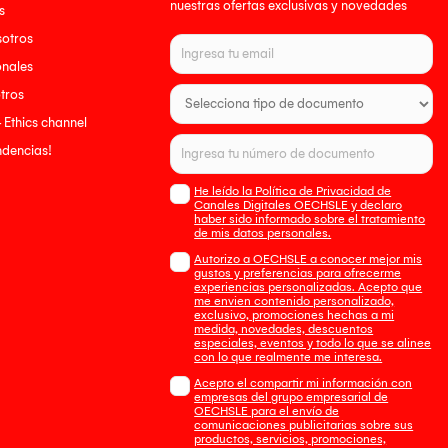
nuestras ofertas exclusivas y novedades
s
sotros
onales
tros
- Ethics channel
endencias!
He leído la Política de Privacidad de
Canales Digitales OECHSLE y declaro
haber sido informado sobre el tratamiento
de mis datos personales.
Autorizo a OECHSLE a conocer mejor mis
gustos y preferencias para ofrecerme
experiencias personalizadas. Acepto que
me envien contenido personalizado,
exclusivo, promociones hechas a mi
medida, novedades, descuentos
especiales, eventos y todo lo que se alinee
con lo que realmente me interesa.
Acepto el compartir mi información con
empresas del grupo empresarial de
OECHSLE para el envío de
comunicaciones publicitarias sobre sus
productos, servicios, promociones,