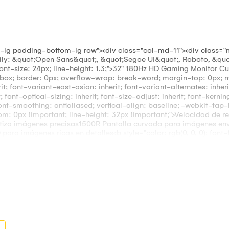
p-lg padding-bottom-lg row"><div class="col-md-11"><div class="
ly: &quot;Open Sans&quot;, &quot;Segoe UI&quot;, Roboto, &quot;
 font-size: 24px; line-height: 1.3;">32" 180Hz HD Gaming Monitor C
box; border: 0px; overflow-wrap: break-word; margin-top: 0px; ma
; font-variant-east-asian: inherit; font-variant-alternates: inherit
; font-optical-sizing: inherit; font-size-adjust: inherit; font-kerning
font-smoothing: antialiased; vertical-align: baseline; -webkit-tap-
tom: 0px !important; line-height: 32px !important;">Velocidad de r
ntiza imágenes precisas1500R Pantalla curvada para imágenes en
para imágenes ricas en detalles<b style="color: rgb(0, 0, 0); font-
er-box; border: 0px; overflow-wrap: break-word; margin: 0px; pad
nt-alternates: inherit; font-variant-position: inherit; font-variant-e
; font-size-adjust: inherit; font-kerning: inherit; font-feature-settin
font-smoothing: antialiased; vertical-align: baseline; -webkit-tap-
rm: uppercase !important;">ESPECIFICACIONES TECNICAS:</b><br />
lvetica, Arial, sans-serif, Apple Color Emoji, Segoe UI Emoji, Se
 text-transform: uppercase;"><br /></span></span><span>Tamaño de 
an>Tipo de panel: Tecnología VA</span><br /><span>Resolución: 1920
an>Relación de contraste estático: 3000:1 (típico)</span><br /><sp
co: HDR10</span><br /><span>Fuente de luz: LED</span><br /><span