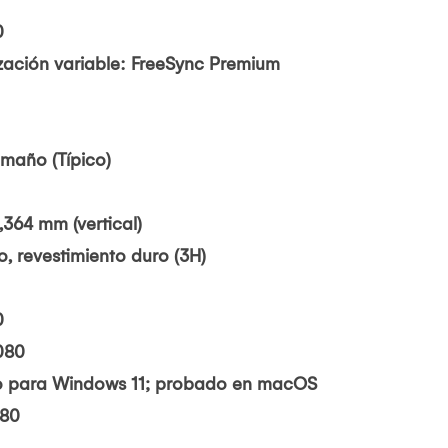
0
zación variable: FreeSync Premium
maño (Típico)
,364 mm (vertical)
jo, revestimiento duro (3H)
0
080
do para Windows 11; probado en macOS
080