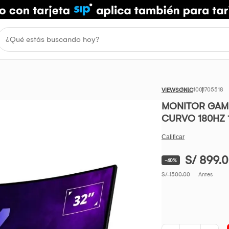
1001705518
VIEWSONIC
MONITOR GAMI
CURVO 180HZ 
S/ 899.
-40%
S/ 1500.00
Antes