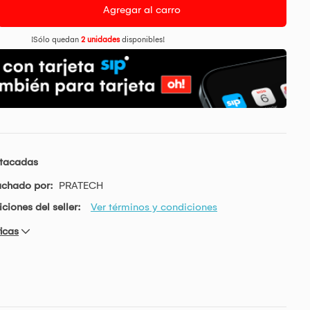
Agregar al carro
¡Sólo quedan
2 unidades
disponibles!
stacadas
achado por:
PRATECH
ciones del seller:
Ver términos y condiciones
icas