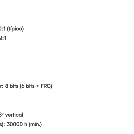
1 (típico)
M:1
 8 bits (6 bits + FRC)
8º vertical
s): 30000 h (mín.)