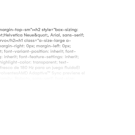
margin-top-sm"><h2 style="box-sizing:
Helvetica Neue&quot;, Arial, sans-serif;
urvo</h2><h1 class="a-size-large a-
rgin-right: 0px; margin-left: 0px;
; font-variant-position: inherit; font-
: inherit; font-feature-settings: inherit;
highlight-color: transparent; text-
efresco de 180 Hz para un juego fluidoEl
volventesAMD Adaptive™ Sync previene el
family: Roboto, sans-serif; font-size:
ding: 0px; font-variant-numeric: inherit;
moji: inherit; font-stretch: inherit; line-
gs: inherit; font-variation-settings: inherit;
highlight-color: transparent; text-
<span style="font-family: Lato, -apple-
goe UI Symbol; color: #222222;"><span
pantalla (pulg.): 32</span><br /><span>?
 x 1080</span><br /><span>Tipo de
an>Relación de contraste dinámico:
>Brillo: 300 cd/m² (típico)</span><br />