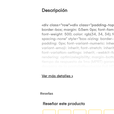
Descripción
<div class="row"><div class="padding-to
border-box; margin: 0.5em 0px; font-fami
font-weight: 500; color: rgb(34, 34, 34);
spacing-none" style="box-sizing: border-
padding: 0px; font-variant-numeric: inherit
variant-emoji: inherit; font-stretch: inherit
font-variation-settings: inherit; -webkit-
rendering: optimizelegibility; margin-bot
tiempo de respuesta de 1ms (MPRT) gara
desgarro de la pantallaResolución Full HD 
13px; font-weight: bold; box-sizing: bord
font-variant-east-asian: inherit; font-varia
height: inherit; font-optical-sizing: inherit
font-language-override: inherit; -webkit-
decoration-line: underline; text-transfo
system, BlinkMacSystemFont, Segoe UI, He
style="font-size: 13px; font-weight: 300;
rea visible (pulg.): 31.5</span><br /><sp
resolución: FHD (Full HD)</span><br /><sp
80M:1</span><br /><span>Alto rango dinámi