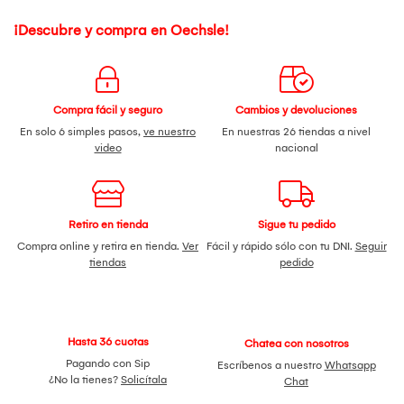
¡Descubre y compra en Oechsle!
Compra fácil y seguro
Cambios y devoluciones
En solo 6 simples pasos,
ve nuestro
En nuestras 26 tiendas a nivel
video
nacional
Retiro en tienda
Sigue tu pedido
Compra online y retira en tienda.
Ver
Fácil y rápido sólo con tu DNI.
Seguir
tiendas
pedido
Hasta 36 cuotas
Chatea con nosotros
Pagando con Sip
Escríbenos a nuestro
Whatsapp
¿No la tienes?
Solicítala
Chat