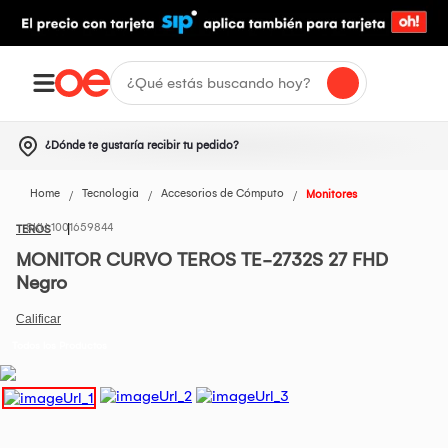
¿Dónde te gustaría recibir tu pedido?
Home
Tecnologia
Accesorios de Cómputo
Monitores
1001659844
TEROS
MONITOR CURVO TEROS TE-2732S 27 FHD
Negro
Todos los Productos