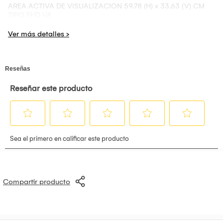
AREA ACTIVA DE VISUALIZACION 59.78 (H) x 33.63 (V) CM
TIPO FHD VA
FORMATO DE PANTALLA CURVO
CURVATURA R1500
RESOLUCION MAX 1920 x 1080
FULL HD SI
PROPORCION 16:9
CARACTERISTICAS OPTICAS CONTRASTE 3 000:1
BRILLO 250 CD/M2
TEMPERATURA DE COLOR DEFAULT: 7500K
(6500/7500/9300)
COLOR 16.7M
ADOBE RGB 70%
DCI-P3 70%
SRGB 99%
NTSC 72%
BT2020 53%
Compartir producto