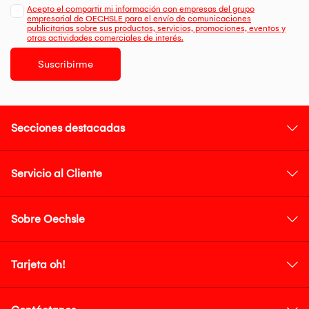
Acepto el compartir mi información con empresas del grupo
empresarial de OECHSLE para el envío de comunicaciones
publicitarias sobre sus productos, servicios, promociones, eventos y
otras actividades comerciales de interés.
Suscribirme
Secciones destacadas
Servicio al Cliente
Sobre Oechsle
Tarjeta oh!