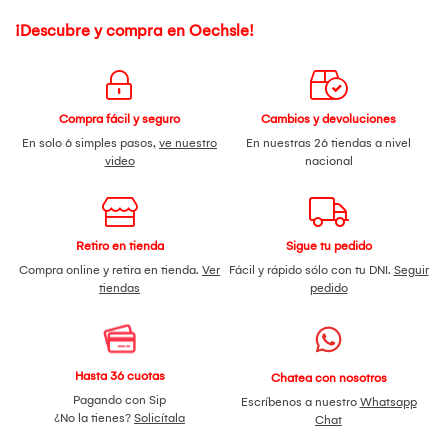
¡Descubre y compra en Oechsle!
Compra fácil y seguro
Cambios y devoluciones
En solo 6 simples pasos,
ve nuestro
En nuestras 26 tiendas a nivel
video
nacional
Retiro en tienda
Sigue tu pedido
Compra online y retira en tienda.
Ver
Fácil y rápido sólo con tu DNI.
Seguir
tiendas
pedido
Hasta 36 cuotas
Chatea con nosotros
Pagando con Sip
Escríbenos a nuestro
Whatsapp
¿No la tienes?
Solicítala
Chat