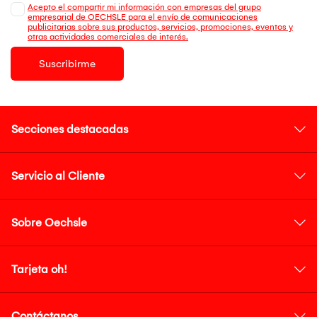
Acepto el compartir mi información con empresas del grupo
empresarial de OECHSLE para el envío de comunicaciones
publicitarias sobre sus productos, servicios, promociones, eventos y
otras actividades comerciales de interés.
Suscribirme
Secciones destacadas
Servicio al Cliente
Sobre Oechsle
Tarjeta oh!
Contáctanos