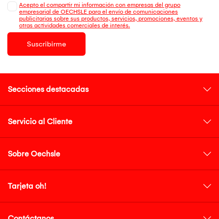
Acepto el compartir mi información con empresas del grupo
empresarial de OECHSLE para el envío de comunicaciones
publicitarias sobre sus productos, servicios, promociones, eventos y
otras actividades comerciales de interés.
Suscribirme
Secciones destacadas
Servicio al Cliente
Sobre Oechsle
Tarjeta oh!
Contáctanos