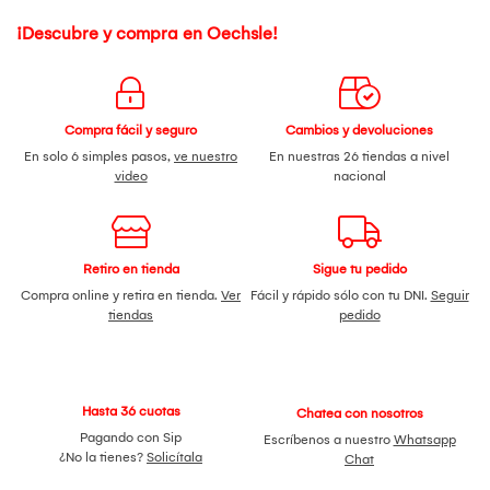
¡Descubre y compra en Oechsle!
Compra fácil y seguro
Cambios y devoluciones
En solo 6 simples pasos,
ve nuestro
En nuestras 26 tiendas a nivel
video
nacional
Retiro en tienda
Sigue tu pedido
Compra online y retira en tienda.
Ver
Fácil y rápido sólo con tu DNI.
Seguir
tiendas
pedido
Hasta 36 cuotas
Chatea con nosotros
Pagando con Sip
Escríbenos a nuestro
Whatsapp
¿No la tienes?
Solicítala
Chat