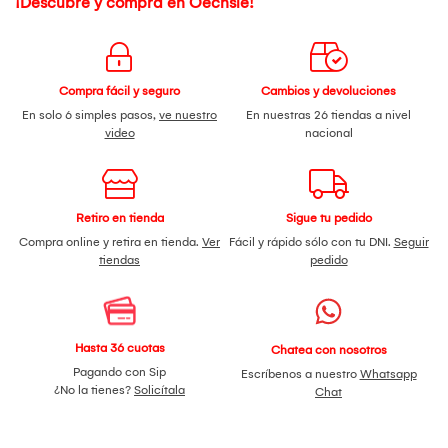
¡Descubre y compra en Oechsle!
Compra fácil y seguro
Cambios y devoluciones
En solo 6 simples pasos,
ve nuestro
En nuestras 26 tiendas a nivel
video
nacional
Retiro en tienda
Sigue tu pedido
Compra online y retira en tienda.
Ver
Fácil y rápido sólo con tu DNI.
Seguir
tiendas
pedido
Hasta 36 cuotas
Chatea con nosotros
Pagando con Sip
Escríbenos a nuestro
Whatsapp
¿No la tienes?
Solicítala
Chat