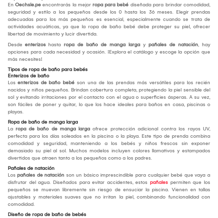
En
Oechsle.pe
encontrarás la mejor
ropa para bebé
diseñada para brindar comodidad,
seguridad y estilo a los pequeños desde los 0 hasta los 36 meses. Elegir prendas
adecuadas para los más pequeños es esencial, especialmente cuando se trata de
actividades acuáticas, ya que la ropa de baño bebé debe proteger su piel, ofrecer
libertad de movimiento y lucir divertida.
Desde
enterizos
hasta
ropa de baño de manga larga
y
pañales de natación
, hay
opciones para cada necesidad y ocasión. ¡Explora el catálogo y escoge la opción que
más necesites!
Tipos de ropa de baño para bebés
Enterizos de baño
Los
enterizos de baño bebé
son una de las prendas más versátiles para los recién
nacidos y niños pequeños. Brindan cobertura completa, protegiendo la piel sensible del
sol y evitando irritaciones por el contacto con el agua o superficies ásperas. A su vez,
son fáciles de poner y quitar, lo que los hace ideales para baños en casa, piscinas o
playas.
Ropa de baño de manga larga
La
ropa de baño de manga larga
ofrece protección adicional contra los rayos UV,
perfecta para los días soleados en la piscina o la playa. Este tipo de prenda combina
comodidad y seguridad, manteniendo a los bebés y niños frescos sin exponer
demasiado su piel al sol. Muchos modelos incluyen colores llamativos y estampados
divertidos que atraen tanto a los pequeños como a los padres.
Pañales de natación
Los
pañales de natación
son un básico imprescindible para cualquier bebé que vaya a
disfrutar del agua. Diseñados para evitar accidentes, estos
pañales
permiten que los
pequeños se muevan libremente sin riesgo de ensuciar la piscina. Vienen en tallas
ajustables y materiales suaves que no irritan la piel, combinando funcionalidad con
comodidad.
Diseño de ropa de baño de bebés