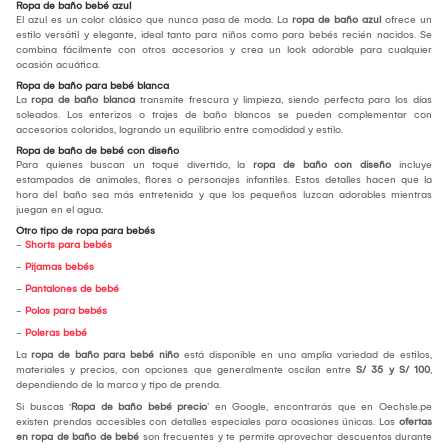
Ropa de baño bebé azul
El azul es un color clásico que nunca pasa de moda. La
ropa de baño azul
ofrece un
estilo versátil y elegante, ideal tanto para niños como para bebés recién nacidos. Se
combina fácilmente con otros accesorios y crea un look adorable para cualquier
ocasión acuática.
Ropa de baño para bebé blanca
La
ropa de baño blanca
transmite frescura y limpieza, siendo perfecta para los días
soleados. Los enterizos o trajes de baño blancos se pueden complementar con
accesorios coloridos, logrando un equilibrio entre comodidad y estilo.
Ropa de baño de bebé con diseño
Para quienes buscan un toque divertido, la
ropa de baño con diseño
incluye
estampados de animales, flores o personajes infantiles. Estos detalles hacen que la
hora del baño sea más entretenida y que los pequeños luzcan adorables mientras
juegan en el agua.
Otro tipo de ropa para bebés
-
Shorts para bebés
-
Pijamas bebés
-
Pantalones de bebé
-
Polos para bebés
-
Poleras bebé
La
ropa de baño para bebé niño
está disponible en una amplia variedad de estilos,
materiales y precios, con opciones que generalmente oscilan entre
S/ 35 y S/ 100
,
dependiendo de la marca y tipo de prenda.
Si buscas ‘
Ropa de baño bebé precio
’ en Google, encontrarás que en Oechsle.pe
existen prendas accesibles con detalles especiales para ocasiones únicas. Las
ofertas
en ropa de baño de bebé
son frecuentes y te permite aprovechar descuentos durante