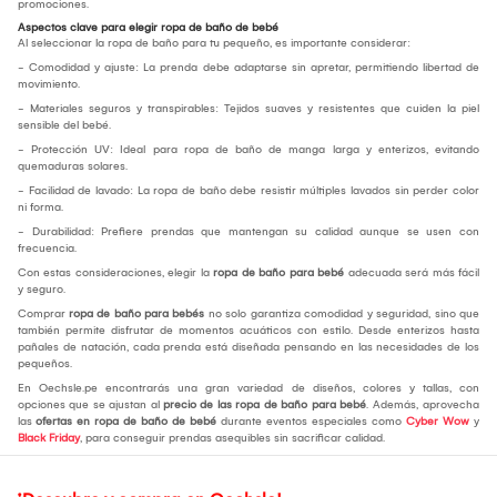
promociones.
Aspectos clave para elegir ropa de baño de bebé
Al seleccionar la ropa de baño para tu pequeño, es importante considerar:
- Comodidad y ajuste: La prenda debe adaptarse sin apretar, permitiendo libertad de
movimiento.
- Materiales seguros y transpirables: Tejidos suaves y resistentes que cuiden la piel
sensible del bebé.
- Protección UV: Ideal para ropa de baño de manga larga y enterizos, evitando
quemaduras solares.
- Facilidad de lavado: La ropa de baño debe resistir múltiples lavados sin perder color
ni forma.
- Durabilidad: Prefiere prendas que mantengan su calidad aunque se usen con
frecuencia.
Con estas consideraciones, elegir la
ropa de baño para bebé
adecuada será más fácil
y seguro.
Comprar
ropa de baño para bebés
no solo garantiza comodidad y seguridad, sino que
también permite disfrutar de momentos acuáticos con estilo. Desde enterizos hasta
pañales de natación, cada prenda está diseñada pensando en las necesidades de los
pequeños.
En Oechsle.pe encontrarás una gran variedad de diseños, colores y tallas, con
opciones que se ajustan al
precio de las ropa de baño para bebé
. Además, aprovecha
las
ofertas en ropa de baño de bebé
durante eventos especiales como
Cyber Wow
y
Black Friday
, para conseguir prendas asequibles sin sacrificar calidad.