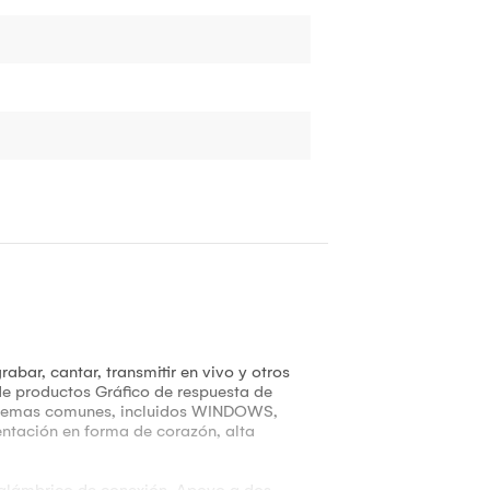
bar, cantar, transmitir en vivo y otros
 de productos Gráfico de respuesta de
 sistemas comunes, incluidos WINDOWS,
rientación en forma de corazón, alta
inalámbrico de conexión, Apoyo a dos