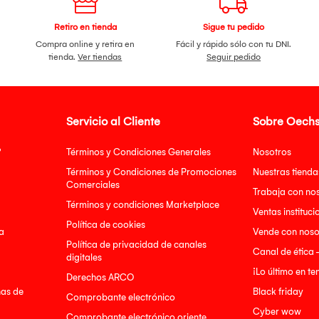
Retiro en tienda
Sigue tu pedido
Compra online y retira en
Fácil y rápido sólo con tu DNI.
tienda.
Ver tiendas
Seguir pedido
Servicio al Cliente
Sobre Oechs
?
Términos y Condiciones Generales
Nosotros
Términos y Condiciones de Promociones
Nuestras tienda
Comerciales
Trabaja con no
Términos y condiciones Marketplace
Ventas instituci
Política de cookies
a
Vende con noso
Política de privacidad de canales
Canal de ética 
digitales
¡Lo último en t
Derechos ARCO
nas de
Black friday
Comprobante electrónico
Cyber wow
Comprobante electrónico oriente