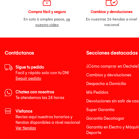
Compra fácil y seguro
Cambios y devoluciones
En solo 6 simples pasos,
ve
En nuestras 26 tiendas a nivel
nuestro video
nacional
Contáctanos
Secciones destacadas
¿Cómo comprar en Oechsle
Sigue tu pedido
Facil y rápido solo con tu DNI
Cambios y devoluciones
Seguir pedido
Despacho a Domicilio
Chatea con nosotros
Mis Pedidos
Te atendemos las 24 horas
Devoluciones sin salir de cas
Super Garantía
Visítanos
Revisa aquí nuestros horarios y
Garantía Decohogar
tiendas disponibles a nivel nacional
Garantía en Electro y Máqui
Ver tiendas
Deporte