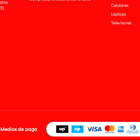
atos
Celulares
EE)
Laptops
Televisores
Medios de pago