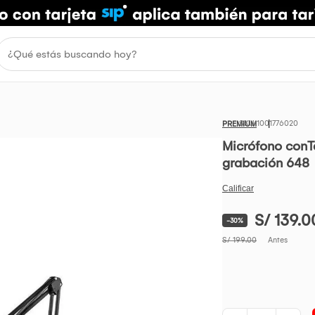
1001776020
PREMIUM
Micrófono conTa
grabación 648
S/ 139.0
-30%
S/ 199.00
Antes