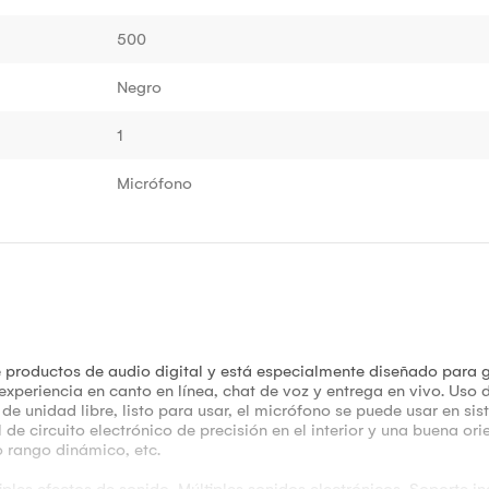
500
Negro
1
Micrófono
 productos de audio digital y está especialmente diseñado para gra
 experiencia en canto en línea, chat de voz y entrega en vivo. Uso
o de unidad libre, listo para usar, el micrófono se puede usar en
l de circuito electrónico de precisión en el interior y una buena o
o rango dinámico, etc.
iples efectos de sonido, Múltiples sonidos electrónicos, Soporte 