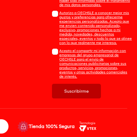
haber sido informado sobre el tratamiento
de mis datos personales.
Autorizo a OECHSLE a conocer mejor mis
gustos y preferencias para ofrecerme
experiencias personalizadas. Acepto que
me envien contenido personalizado,
exclusivo, promociones hechas a mi
medida, novedades, descuentos
especiales, eventos y todo lo que se alinee
con lo que realmente me interesa.
Acepto el compartir mi información con
empresas del grupo empresarial de
OECHSLE para el envío de
comunicaciones publicitarias sobre sus
productos, servicios, promociones,
eventos y otras actividades comerciales
de interés.
Suscribirme
Tienda 100% Segura