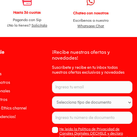
Hasta 36 cuotas
Chatea con nosotros
Pagando con Sip
Escríbenos a nuestro
¿No la tienes?
Solicítala
Whatsapp Chat
le
¡Recibe nuestras ofertas y
novedades!
Suscríbete y recibe en tu inbox todas
nuestras ofertas exclusivas y novedades
s
sotros
onales
tros
- Ethics channel
endencias!
He leído la Política de Privacidad de
Canales Digitales OECHSLE y declaro