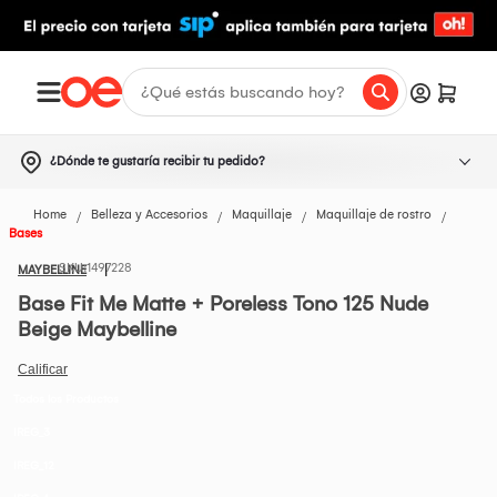
¿Dónde te gustaría recibir tu pedido?
Home
Belleza y Accesorios
Maquillaje
Maquillaje de rostro
Bases
1497228
MAYBELLINE
Base Fit Me Matte + Poreless Tono 125 Nude
Beige Maybelline
Todos los Productos
IREG_3
IREG_12