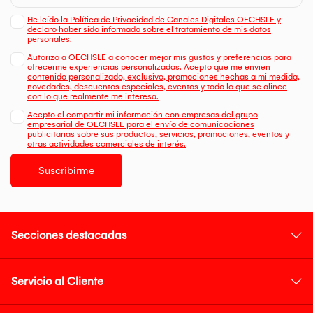
He leído la Política de Privacidad de Canales Digitales OECHSLE y
declaro haber sido informado sobre el tratamiento de mis datos
personales.
Autorizo a OECHSLE a conocer mejor mis gustos y preferencias para
ofrecerme experiencias personalizadas. Acepto que me envien
contenido personalizado, exclusivo, promociones hechas a mi medida,
novedades, descuentos especiales, eventos y todo lo que se alinee
con lo que realmente me interesa.
Acepto el compartir mi información con empresas del grupo
empresarial de OECHSLE para el envío de comunicaciones
publicitarias sobre sus productos, servicios, promociones, eventos y
otras actividades comerciales de interés.
Suscribirme
Secciones destacadas
Servicio al Cliente