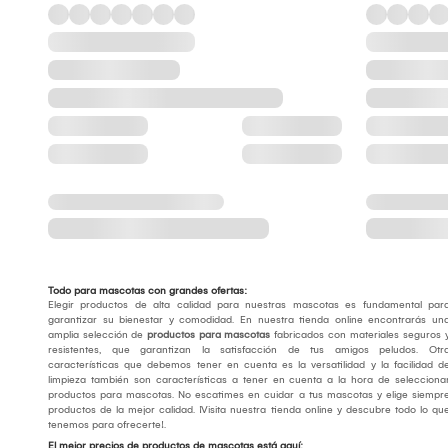
Todo para mascotas con grandes ofertas:
Elegir productos de alta calidad para nuestras mascotas es fundamental par
garantizar su bienestar y comodidad. En nuestra tienda online encontrarás un
amplia selección de
productos para mascotas
fabricados con materiales seguros 
resistentes, que garantizan la satisfacción de tus amigos peludos. Otr
características que debemos tener en cuenta es la versatilidad y la facilidad d
limpieza también son características a tener en cuenta a la hora de selecciona
productos para mascotas. No escatimes en cuidar a tus mascotas y elige siempr
productos de la mejor calidad. ¡Visita nuestra tienda online y descubre todo lo qu
tenemos para ofrecerte!.
El mejor precios de productos de mascotas está aquí: