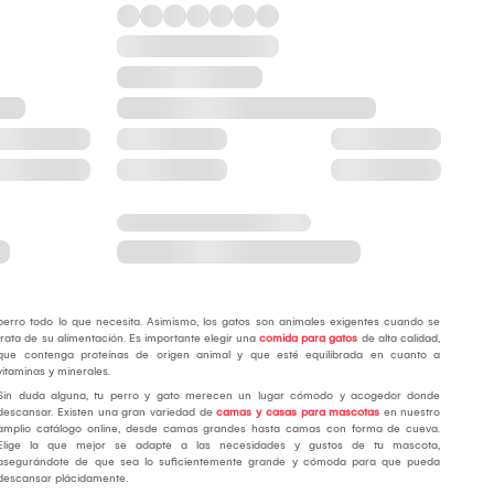
perro todo lo que necesita. Asimismo, los gatos son animales exigentes cuando se
trata de su alimentación. Es importante elegir una
comida para gatos
de alta calidad,
que contenga proteínas de origen animal y que esté equilibrada en cuanto a
vitaminas y minerales.
Sin duda alguna, tu perro y gato merecen un lugar cómodo y acogedor donde
descansar. Existen una gran variedad de
camas y casas para mascotas
en nuestro
amplio catálogo online, desde camas grandes hasta camas con forma de cueva.
Elige la que mejor se adapte a las necesidades y gustos de tu mascota,
asegurándote de que sea lo suficientemente grande y cómoda para que pueda
descansar plácidamente.