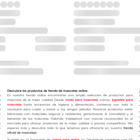
Descubre los productos de tienda de mascotas online:
a
En nuestra tienda online encontrarás una amplia selección de productos para
a
mascotas de la mejor calidad. Desde
moda para mascotas
, camas,
juguetes para
y
mascotas
hasta accesorios de higiene y alimentación, contamos con todo lo
a
necesario para cuidar y mimar a tus amigos peludos. Nuestros productos están
e
fabricados con materiales seguros y resistentes, garantizando la comodidad y el
r
bienestar de tus mascotas. Además, trabajamos con marcas reconocidas en el
e
mercado para ofrecer productos de la mejor calidad a precios competitivos. ¡No
e
esperes más y descubre todo lo que tenemos para ofrecerte en nuestra
tienda
oficial de mascotas
!.
Si estás en la búsqueda de
arena para gatos
, en Oechsle.pe contamos con las