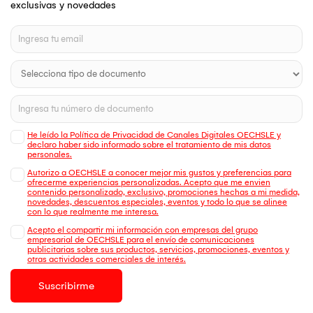
exclusivas y novedades
He leído la Política de Privacidad de Canales Digitales OECHSLE y
declaro haber sido informado sobre el tratamiento de mis datos
personales.
Autorizo a OECHSLE a conocer mejor mis gustos y preferencias para
ofrecerme experiencias personalizadas. Acepto que me envien
contenido personalizado, exclusivo, promociones hechas a mi medida,
novedades, descuentos especiales, eventos y todo lo que se alinee
con lo que realmente me interesa.
Acepto el compartir mi información con empresas del grupo
empresarial de OECHSLE para el envío de comunicaciones
publicitarias sobre sus productos, servicios, promociones, eventos y
otras actividades comerciales de interés.
Suscribirme