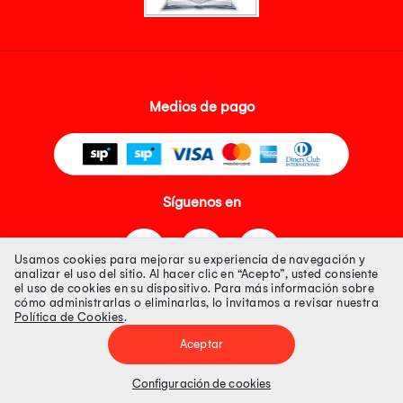
Medios de pago
Síguenos en
Usamos cookies para mejorar su experiencia de navegación y
analizar el uso del sitio. Al hacer clic en “Acepto”, usted consiente
el uso de cookies en su dispositivo. Para más información sobre
cómo administrarlas o eliminarlas, lo invitamos a revisar nuestra
Política de Cookies
.
Tienda 100% Segura
Aceptar
Tiendas Peruanas S.A. R.U.C. Nº 20493020618. Todos los derechos
reservados. Av. Aviación 2405 Piso 3, San Borja
Configuración de cookies
Precios disponibles solo en www.oechsle.pe. Precios online publicados
pueden incluir descuento adicional. Precios sujetos a variaciones sin