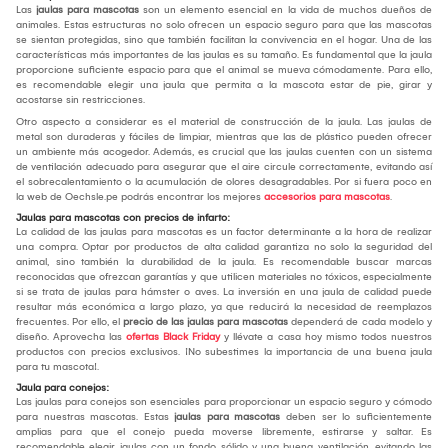
Las
jaulas para mascotas
son un elemento esencial en la vida de muchos dueños de
animales. Estas estructuras no solo ofrecen un espacio seguro para que las mascotas
se sientan protegidas, sino que también facilitan la convivencia en el hogar. Una de las
características más importantes de las jaulas es su tamaño. Es fundamental que la jaula
proporcione suficiente espacio para que el animal se mueva cómodamente. Para ello,
es recomendable elegir una jaula que permita a la mascota estar de pie, girar y
acostarse sin restricciones.
Otro aspecto a considerar es el material de construcción de la jaula. Las jaulas de
metal son duraderas y fáciles de limpiar, mientras que las de plástico pueden ofrecer
un ambiente más acogedor. Además, es crucial que las jaulas cuenten con un sistema
de ventilación adecuado para asegurar que el aire circule correctamente, evitando así
el sobrecalentamiento o la acumulación de olores desagradables. Por si fuera poco en
la web de Oechsle.pe podrás encontrar los mejores
accesorios para mascotas
.
Jaulas para mascotas con precios de infarto:
La calidad de las jaulas para mascotas es un factor determinante a la hora de realizar
una compra. Optar por productos de alta calidad garantiza no solo la seguridad del
animal, sino también la durabilidad de la jaula. Es recomendable buscar marcas
reconocidas que ofrezcan garantías y que utilicen materiales no tóxicos, especialmente
si se trata de jaulas para hámster o aves. La inversión en una jaula de calidad puede
resultar más económica a largo plazo, ya que reducirá la necesidad de reemplazos
frecuentes. Por ello, el
precio de las jaulas para mascotas
dependerá de cada modelo y
diseño. Aprovecha las
ofertas Black Friday
y llévate a casa hoy mismo todos nuestros
productos con precios exclusivos. ¡No subestimes la importancia de una buena jaula
para tu mascota!.
Jaula para conejos:
Las jaulas para conejos son esenciales para proporcionar un espacio seguro y cómodo
para nuestras mascotas. Estas
jaulas para mascotas
deben ser lo suficientemente
amplias para que el conejo pueda moverse libremente, estirarse y saltar. Es
recomendable elegir jaulas con un fondo sólido y una buena ventilación, evitando las