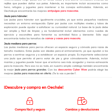
rejillas que pueden dañar sus patas. Además, es importante incluir accesorios como
heno, refugios y juguetes para mantener a los conejos estimulados. Además, en
Oechsle.pe encontrarás los mejores
antipulgas para mascotas
.
Jaula para hámster:
Las jaulas para hámster son igualmente cruciales, ya que estos pequeños roedores
necesitan un entorno enriquecido. Optar por jaulas con múltiples niveles y tubos de
exploración puede ayudar a satisfacer su curiosidad natural. La base de la jaula debe
ser amplia y fácil de limpiar, y es fundamental incluir elementos como ruedas de
ejercicio y escondites para fomentar su actividad física y bienestar. Sólo aquí
encontrarás todos los tamaños de
camas y casas para mascota.
Jaula mediana para perros:
Las jaulas medianas para perros ofrecen un espacio seguro y cómodo para razas de
tamaño mediano. Estas jaulas son ideales para el entrenamiento, ya que ayudan a los
perros a sentirse seguros y a establecer un espacio propio. Es importante seleccionar
una jaula que permita al perro estar de pie y girar cómodamente. Además, incluir
mantas y juguetes puede hacer que el entorno sea más acogedor y menos estresante
para la mascota. Pero eso no es todo, en nuestro amplio catálogo también encontrarás
la mejor
jaula para perros grandes
. Con los
descuentos Cyber Wow
podrás elegir las
mejores
jaulas para mascotas en oferta
. ¿Te lo vas a perder?.
¡Descubre y compra en Oechsle!
Compra fácil y seguro
Cambios y devoluciones