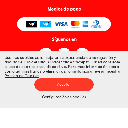
Medios de pago
Síguenos en
Usamos cookies para mejorar su experiencia de navegación y
analizar el uso del sitio. Al hacer clic en “Acepto”, usted consiente
el uso de cookies en su dispositivo. Para más información sobre
cómo administrarlas o eliminarlas, lo invitamos a revisar nuestra
Política de Cookies
.
Tienda 100% Segura
Aceptar
Tiendas Peruanas S.A. R.U.C. Nº 20493020618. Todos los derechos
reservados. Av. Aviación 2405 Piso 3, San Borja
Configuración de cookies
Precios disponibles solo en www.oechsle.pe. Precios online publicados
pueden incluir descuento adicional. Precios sujetos a variaciones sin
previo aviso. Productos sujetos a disponibilidad de stock
El Oficial de Protección de Datos Personales de Tiendas Peruanas S.A.
identificada con RUC No. 20493020618 es el señor Juan Diego Gavelan
Zegarra identificado con D.N.I. N° 45218133, cuyo correo corporativo de
contacto es
oficial.protecciondedatos@oechsle.pe