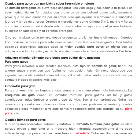
Comida para gatos con nutrición y sabor irresistible en oferta
La
comida para gatos
es clave para asegurar una vida larga y saludable a tu felino. Por
este motivo, vienen formuladas con proteínas de alta calidad como pollo, salmón o
pavo, que no solo encantan por su sabor, sino que ayudan a mantener sus músculos
fuertes y llenos de energía. Gracias a ingredientes como Omega 3 y 6, taurina y fibras
naturales, mejora su salud desde adentro hacia afuera, dejando su pelaje más brillante,
su digestión más ligera y su corazón protegido.
Otro punto clave es la textura, desde croquetas crujientes hasta alimentos húmedos
tipo mousse, pensados para satisfacer incluso a los felinos más exigentes. Con tantas
opciones disponibles, puedes elegir la
mejor comida para gatos
en oferta
que se
adapte a la edad, tamaño y estilo de vida de tu mascota en la tienda virtual de Oechsle.
Adquiere el mejor alimento para gatos para cuidar de tu mascota
Pate para gatos
Para gatos mayores o con dientes sensibles, este tipo de
comida de gatos
tiene una
textura suave y cremosa que facilita la masticación. Además, viene elaborado con
ingredientes de alta calidad como salmón, pollo o atún, ofreciendo un sabor intenso que
estimula incluso el apetito más bajo.
Croquetas para gato
Para mantener dientes limpios, encías sanas y una rutina alimenticia balanceada, las
croquetas de gato
vienen en distintas fórmulas para gatitos, adultos y gatos
esterilizados, adaptándose a cada etapa de vida. Eso sí, son prácticas, fáciles de
almacenar y contienen nutrientes clave como taurina, proteínas animales y aceites
esenciales para mantener a tu gato activo y saludable para que disfrute en su
plato
para
gato.
Comida húmeda para gatos
Si buscas una alternativa sabrosa y nutritiva, el
alimento húmedo para gatos
es ideal
porque ayuda a mantener a tu mascota bien hidratada, especialmente si no bebe
suficiente agua a pesar de que tiene lleno su
bebedero
. Cabe resaltar que viene en